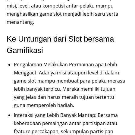
misi, level, atau kompetisi antar pelaku mampu
menghasilkan game slot menjadi lebih seru serta
menantang.
Ke Untungan dari Slot bersama
Gamifikasi
Pengalaman Melakukan Permainan apa Lebih
Menggaet: Adanya misi ataupun level di dalam
game slot mampu membuat para pelaku merasa
lebih banyak terpicu. Mereka memiliki tujuan
yang jelas dan harus meraih tujuan tertentu
guna memperoleh hadiah.
Interaksi yang Lebih Banyak Mantap: Bersama
keberadaan persaingan antar partisipan atau
feature percakapan, sekumpulan partisipan