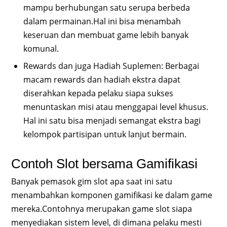
mampu berhubungan satu serupa berbeda
dalam permainan.Hal ini bisa menambah
keseruan dan membuat game lebih banyak
komunal.
Rewards dan juga Hadiah Suplemen: Berbagai
macam rewards dan hadiah ekstra dapat
diserahkan kepada pelaku siapa sukses
menuntaskan misi atau menggapai level khusus.
Hal ini satu bisa menjadi semangat ekstra bagi
kelompok partisipan untuk lanjut bermain.
Contoh Slot bersama Gamifikasi
Banyak pemasok gim slot apa saat ini satu
menambahkan komponen gamifikasi ke dalam game
mereka.Contohnya merupakan game slot siapa
menyediakan sistem level, di dimana pelaku mesti