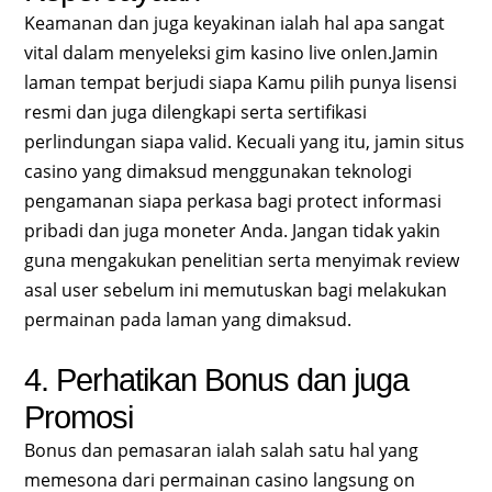
Keamanan dan juga keyakinan ialah hal apa sangat
vital dalam menyeleksi gim kasino live onlen.Jamin
laman tempat berjudi siapa Kamu pilih punya lisensi
resmi dan juga dilengkapi serta sertifikasi
perlindungan siapa valid. Kecuali yang itu, jamin situs
casino yang dimaksud menggunakan teknologi
pengamanan siapa perkasa bagi protect informasi
pribadi dan juga moneter Anda. Jangan tidak yakin
guna mengakukan penelitian serta menyimak review
asal user sebelum ini memutuskan bagi melakukan
permainan pada laman yang dimaksud.
4. Perhatikan Bonus dan juga
Promosi
Bonus dan pemasaran ialah salah satu hal yang
memesona dari permainan casino langsung on