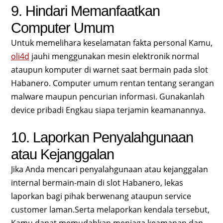
9. Hindari Memanfaatkan
Computer Umum
Untuk memelihara keselamatan fakta personal Kamu,
oli4d
jauhi menggunakan mesin elektronik normal
ataupun komputer di warnet saat bermain pada slot
Habanero. Computer umum rentan tentang serangan
malware maupun pencurian informasi. Gunakanlah
device pribadi Engkau siapa terjamin keamanannya.
10. Laporkan Penyalahgunaan
atau Kejanggalan
Jika Anda mencari penyalahgunaan atau kejanggalan
internal bermain-main di slot Habanero, lekas
laporkan bagi pihak berwenang ataupun service
customer laman.Serta melaporkan kendala tersebut,