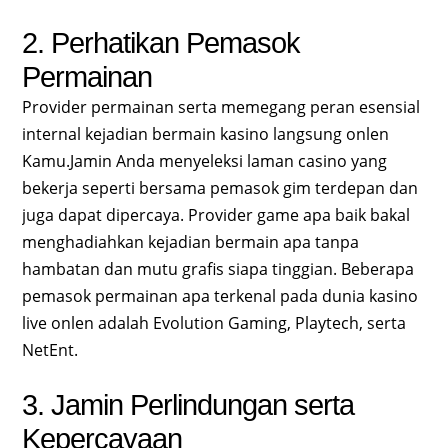
2. Perhatikan Pemasok
Permainan
Provider permainan serta memegang peran esensial
internal kejadian bermain kasino langsung onlen
Kamu.Jamin Anda menyeleksi laman casino yang
bekerja seperti bersama pemasok gim terdepan dan
juga dapat dipercaya. Provider game apa baik bakal
menghadiahkan kejadian bermain apa tanpa
hambatan dan mutu grafis siapa tinggian. Beberapa
pemasok permainan apa terkenal pada dunia kasino
live onlen adalah Evolution Gaming, Playtech, serta
NetEnt.
3. Jamin Perlindungan serta
Kepercayaan