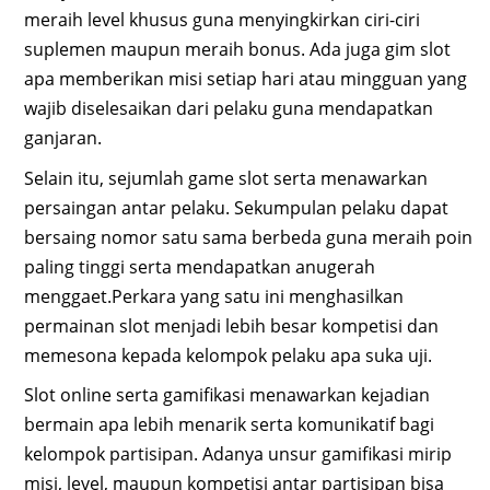
meraih level khusus guna menyingkirkan ciri-ciri
suplemen maupun meraih bonus. Ada juga gim slot
apa memberikan misi setiap hari atau mingguan yang
wajib diselesaikan dari pelaku guna mendapatkan
ganjaran.
Selain itu, sejumlah game slot serta menawarkan
persaingan antar pelaku. Sekumpulan pelaku dapat
bersaing nomor satu sama berbeda guna meraih poin
paling tinggi serta mendapatkan anugerah
menggaet.Perkara yang satu ini menghasilkan
permainan slot menjadi lebih besar kompetisi dan
memesona kepada kelompok pelaku apa suka uji.
Slot online serta gamifikasi menawarkan kejadian
bermain apa lebih menarik serta komunikatif bagi
kelompok partisipan. Adanya unsur gamifikasi mirip
misi, level, maupun kompetisi antar partisipan bisa