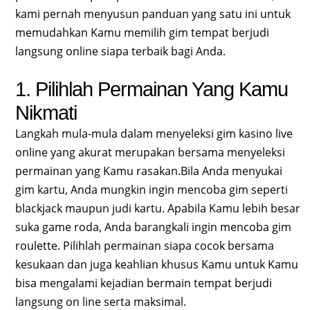
kami pernah menyusun panduan yang satu ini untuk
memudahkan Kamu memilih gim tempat berjudi
langsung online siapa terbaik bagi Anda.
1. Pilihlah Permainan Yang Kamu
Nikmati
Langkah mula-mula dalam menyeleksi gim kasino live
online yang akurat merupakan bersama menyeleksi
permainan yang Kamu rasakan.Bila Anda menyukai
gim kartu, Anda mungkin ingin mencoba gim seperti
blackjack maupun judi kartu. Apabila Kamu lebih besar
suka game roda, Anda barangkali ingin mencoba gim
roulette. Pilihlah permainan siapa cocok bersama
kesukaan dan juga keahlian khusus Kamu untuk Kamu
bisa mengalami kejadian bermain tempat berjudi
langsung on line serta maksimal.