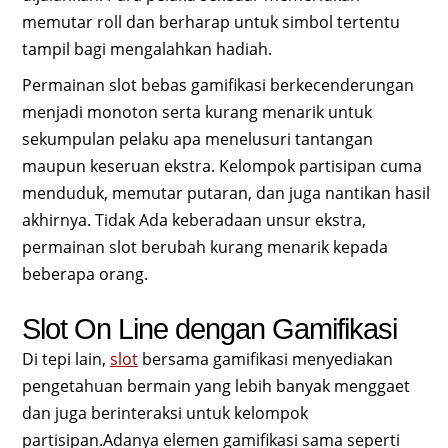
memutar roll dan berharap untuk simbol tertentu
tampil bagi mengalahkan hadiah.
Permainan slot bebas gamifikasi berkecenderungan
menjadi monoton serta kurang menarik untuk
sekumpulan pelaku apa menelusuri tantangan
maupun keseruan ekstra. Kelompok partisipan cuma
menduduk, memutar putaran, dan juga nantikan hasil
akhirnya. Tidak Ada keberadaan unsur ekstra,
permainan slot berubah kurang menarik kepada
beberapa orang.
Slot On Line dengan Gamifikasi
Di tepi lain,
slot
bersama gamifikasi menyediakan
pengetahuan bermain yang lebih banyak menggaet
dan juga berinteraksi untuk kelompok
partisipan.Adanya elemen gamifikasi sama seperti