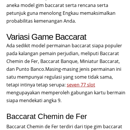
aneka model gim baccarat serta rencana serta
petunjuk guna menolong Engkau memaksimalkan
probabilitas kemenangan Anda.
Variasi Game Baccarat
Ada sedikit model permainan baccarat siapa populer
pada kalangan pemain perjudian, meliputi Baccarat
Chemin de Fer, Baccarat Banque, Miniatur Baccarat,
dan Punto Banco.Masing-masing jenis permainan ini
satu mempunyai regulasi yang some tidak sama,
tetapi intinya tetap serupa:
seven 77 slot
mengupayakan memperoleh gabungan kartu bermain
siapa mendekati angka 9.
Baccarat Chemin de Fer
Baccarat Chemin de Fer terdiri dari tipe gim baccarat