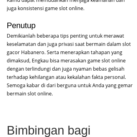
Kamu dapat memudahkan menjaga keamanan dan
juga konsistensi game slot online.
Penutup
Demikianlah beberapa tips penting untuk merawat
keselamatan dan juga privasi saat bermain dalam slot
gacor Habanero. Serta menerapkan tahapan yang
dimaksud, Engkau bisa merasakan game slot online
dengan terlindungi dan juga nyaman bebas gelisah
terhadap kehilangan atau kekalahan fakta personal.
Semoga kabar di dari berguna untuk Anda yang gemar
bermain slot online.
Bimbingan bagi