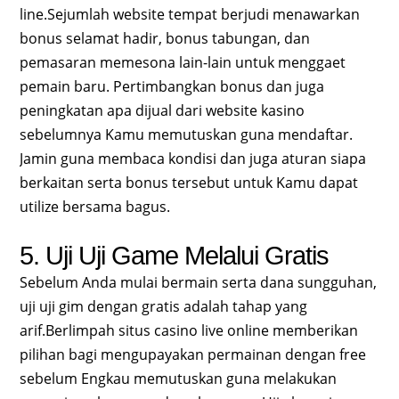
line.Sejumlah website tempat berjudi menawarkan
bonus selamat hadir, bonus tabungan, dan
pemasaran memesona lain-lain untuk menggaet
pemain baru. Pertimbangkan bonus dan juga
peningkatan apa dijual dari website kasino
sebelumnya Kamu memutuskan guna mendaftar.
Jamin guna membaca kondisi dan juga aturan siapa
berkaitan serta bonus tersebut untuk Kamu dapat
utilize bersama bagus.
5. Uji Uji Game Melalui Gratis
Sebelum Anda mulai bermain serta dana sungguhan,
uji uji gim dengan gratis adalah tahap yang
arif.Berlimpah situs casino live online memberikan
pilihan bagi mengupayakan permainan dengan free
sebelum Engkau memutuskan guna melakukan