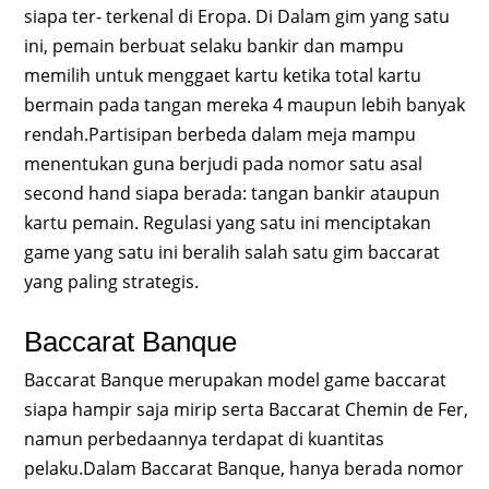
siapa ter- terkenal di Eropa. Di Dalam gim yang satu
ini, pemain berbuat selaku bankir dan mampu
memilih untuk menggaet kartu ketika total kartu
bermain pada tangan mereka 4 maupun lebih banyak
rendah.Partisipan berbeda dalam meja mampu
menentukan guna berjudi pada nomor satu asal
second hand siapa berada: tangan bankir ataupun
kartu pemain. Regulasi yang satu ini menciptakan
game yang satu ini beralih salah satu gim baccarat
yang paling strategis.
Baccarat Banque
Baccarat Banque merupakan model game baccarat
siapa hampir saja mirip serta Baccarat Chemin de Fer,
namun perbedaannya terdapat di kuantitas
pelaku.Dalam Baccarat Banque, hanya berada nomor