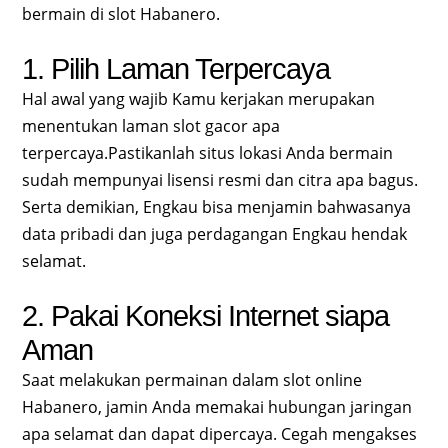
bermain di slot Habanero.
1. Pilih Laman Terpercaya
Hal awal yang wajib Kamu kerjakan merupakan
menentukan laman slot gacor apa
terpercaya.Pastikanlah situs lokasi Anda bermain
sudah mempunyai lisensi resmi dan citra apa bagus.
Serta demikian, Engkau bisa menjamin bahwasanya
data pribadi dan juga perdagangan Engkau hendak
selamat.
2. Pakai Koneksi Internet siapa
Aman
Saat melakukan permainan dalam slot online
Habanero, jamin Anda memakai hubungan jaringan
apa selamat dan dapat dipercaya. Cegah mengakses