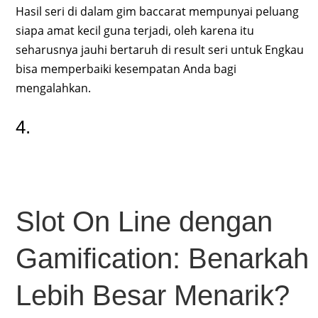
Hasil seri di dalam gim baccarat mempunyai peluang
siapa amat kecil guna terjadi, oleh karena itu
seharusnya jauhi bertaruh di result seri untuk Engkau
bisa memperbaiki kesempatan Anda bagi
mengalahkan.
4.
Slot On Line dengan
Gamification: Benarkah
Lebih Besar Menarik?