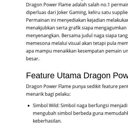
Dragon Power Flame adalah salah no.1 permain
diperluas dari Joker Gaming, keliru satu supplie
Permainan ini menyediakan kejadian melakuk
menakjubkan serta grafik siapa mengagumkan d
menyenangkan. Bersama judul naga siapa tangg
memesona melalui visual akan tetapi pula mem
apa mampu menaikkan kesempatan pemain un
besar.
Feature Utama Dragon Pow
Dragon Power Flame punya sedikit feature pe
menarik bagi pelaku:
Simbol Wild: Simbol naga berfungsi menjadi
mengubah simbol berbeda guna memudah
keberhasilan.