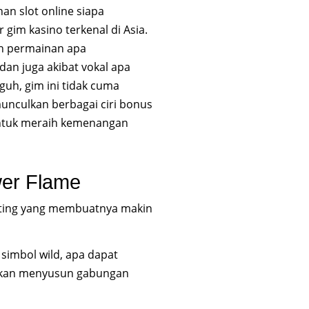
an slot online siapa
r gim kasino terkenal di Asia.
an permainan apa
an juga akibat vokal apa
uh, gim ini tidak cuma
unculkan berbagai ciri bonus
tuk meraih kemenangan
er Flame
nting yang membuatnya makin
 simbol wild, apa dapat
kan menyusun gabungan