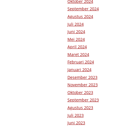
Oktober 2024
September 2024
Agustus 2024
Juli 2024
Juni 2024
Mei 2024
April 2024
Maret 2024
Februari 2024
Januari 2024
Desember 2023
November 2023
Oktober 2023
September 2023
Agustus 2023
Juli 2023
Juni 2023