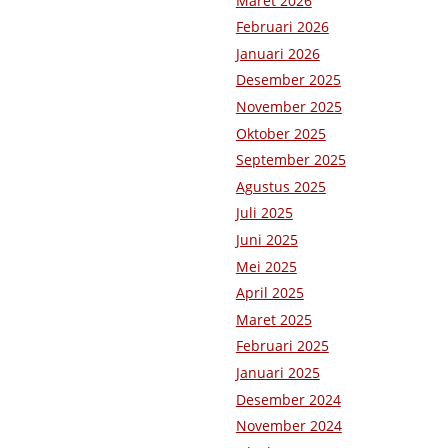
Maret 2026
Februari 2026
Januari 2026
Desember 2025
November 2025
Oktober 2025
September 2025
Agustus 2025
Juli 2025
Juni 2025
Mei 2025
April 2025
Maret 2025
Februari 2025
Januari 2025
Desember 2024
November 2024