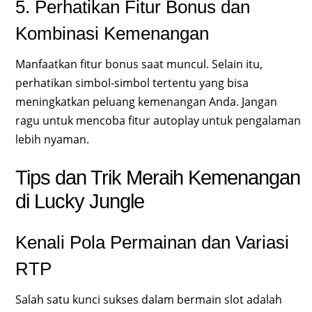
5. Perhatikan Fitur Bonus dan
Kombinasi Kemenangan
Manfaatkan fitur bonus saat muncul. Selain itu,
perhatikan simbol-simbol tertentu yang bisa
meningkatkan peluang kemenangan Anda. Jangan
ragu untuk mencoba fitur autoplay untuk pengalaman
lebih nyaman.
Tips dan Trik Meraih Kemenangan
di Lucky Jungle
Kenali Pola Permainan dan Variasi
RTP
Salah satu kunci sukses dalam bermain slot adalah