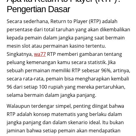
Pengertian Dasar
Secara sederhana, Return to Player (RTP) adalah
persentase dari total taruhan yang akan dikembalikan
kepada pemain dalam jangka panjang saat bermain
mesin slot atau permainan kasino tertentu.
Singkatnya,
wa77
RTP memberi gambaran tentang
peluang kemenangan kamu secara statistik. Jika
sebuah permainan memiliki RTP sebesar 96%, artinya,
secara rata-rata, pemain bisa mengharapkan kembali
96 dari setiap 100 rupiah yang mereka pertaruhkan,
selama bermain dalam jangka panjang.
Walaupun terdengar simpel, penting diingat bahwa
RTP adalah konsep matematis yang berlaku dalam
jangka panjang dan dalam skenario ideal. Itu bukan
jaminan bahwa setiap pemain akan mendapatkan