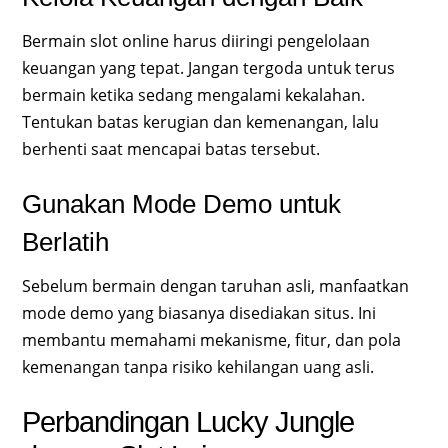
Bermain slot online harus diiringi pengelolaan
keuangan yang tepat. Jangan tergoda untuk terus
bermain ketika sedang mengalami kekalahan.
Tentukan batas kerugian dan kemenangan, lalu
berhenti saat mencapai batas tersebut.
Gunakan Mode Demo untuk
Berlatih
Sebelum bermain dengan taruhan asli, manfaatkan
mode demo yang biasanya disediakan situs. Ini
membantu memahami mekanisme, fitur, dan pola
kemenangan tanpa risiko kehilangan uang asli.
Perbandingan Lucky Jungle