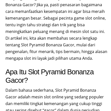
Bonanza Gacor? Jika ya, pasti penasaran bagaimana
cara memanfaatkan kesempatan ini agar bisa meraih
kemenangan besar. Sebagai pecinta game slot online,
tentu ingin tahu strategi dan trik yang bisa
meningkatkan peluang menang di mesin slot satu ini.
Di artikel ini, kita akan membahas secara lengkap
tentang Slot Pyramid Bonanza Gacor, mulai dari
pengenalan, fitur menarik, tips bermain, hingga alasan
mengapa slot ini layak jadi pilihan utama Anda.
Apa Itu Slot Pyramid Bonanza
Gacor?
Dalam bahasa sederhana, Slot Pyramid Bonanza
Gacor adalah mesin slot online yang sedang populer
dan memiliki tingkat kemenangan yang cukup tinggi
atau sering disebut “gacor” dalam dunia perjudian