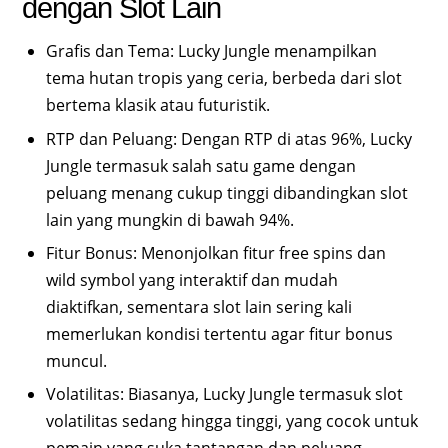
dengan Slot Lain
Grafis dan Tema: Lucky Jungle menampilkan
tema hutan tropis yang ceria, berbeda dari slot
bertema klasik atau futuristik.
RTP dan Peluang: Dengan RTP di atas 96%, Lucky
Jungle termasuk salah satu game dengan
peluang menang cukup tinggi dibandingkan slot
lain yang mungkin di bawah 94%.
Fitur Bonus: Menonjolkan fitur free spins dan
wild symbol yang interaktif dan mudah
diaktifkan, sementara slot lain sering kali
memerlukan kondisi tertentu agar fitur bonus
muncul.
Volatilitas: Biasanya, Lucky Jungle termasuk slot
volatilitas sedang hingga tinggi, yang cocok untuk