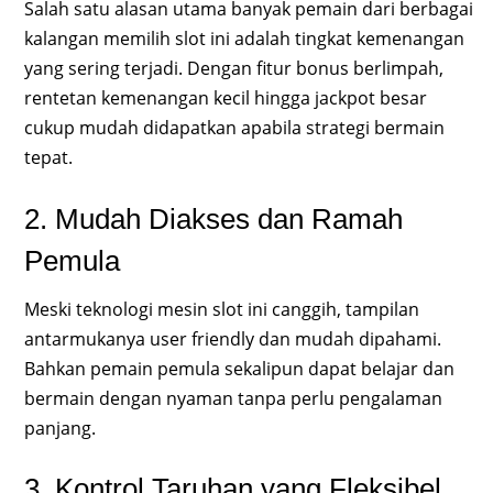
Salah satu alasan utama banyak pemain dari berbagai
kalangan memilih slot ini adalah tingkat kemenangan
yang sering terjadi. Dengan fitur bonus berlimpah,
rentetan kemenangan kecil hingga jackpot besar
cukup mudah didapatkan apabila strategi bermain
tepat.
2. Mudah Diakses dan Ramah
Pemula
Meski teknologi mesin slot ini canggih, tampilan
antarmukanya user friendly dan mudah dipahami.
Bahkan pemain pemula sekalipun dapat belajar dan
bermain dengan nyaman tanpa perlu pengalaman
panjang.
3. Kontrol Taruhan yang Fleksibel