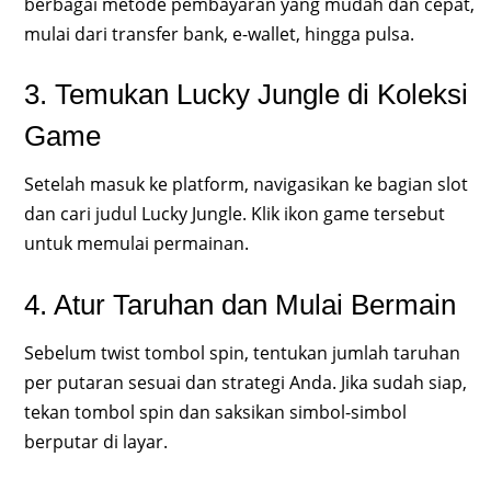
berbagai metode pembayaran yang mudah dan cepat,
mulai dari transfer bank, e-wallet, hingga pulsa.
3. Temukan Lucky Jungle di Koleksi
Game
Setelah masuk ke platform, navigasikan ke bagian slot
dan cari judul Lucky Jungle. Klik ikon game tersebut
untuk memulai permainan.
4. Atur Taruhan dan Mulai Bermain
Sebelum twist tombol spin, tentukan jumlah taruhan
per putaran sesuai dan strategi Anda. Jika sudah siap,
tekan tombol spin dan saksikan simbol-simbol
berputar di layar.