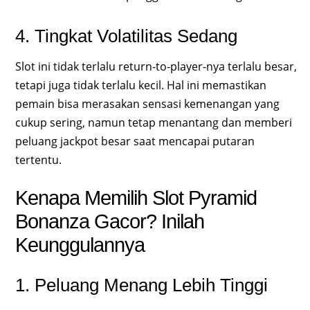
4. Tingkat Volatilitas Sedang
Slot ini tidak terlalu return-to-player-nya terlalu besar,
tetapi juga tidak terlalu kecil. Hal ini memastikan
pemain bisa merasakan sensasi kemenangan yang
cukup sering, namun tetap menantang dan memberi
peluang jackpot besar saat mencapai putaran
tertentu.
Kenapa Memilih Slot Pyramid
Bonanza Gacor? Inilah
Keunggulannya
1. Peluang Menang Lebih Tinggi