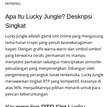
tertentu.
Apa Itu Lucky Jungle? Deskripsi
Singkat
Lucky Jungle adalah game slot online yang mengusung
tema hutan tropis yang penuh keanekaragaman
hayati. Dengan grafis warna-warni dan simbol-simbol
yang berwarna cerah, permainan ini mampu
menyedot perhatian sekaligus menciptakan atmosfer
petualangan yang menyenangkan. Dibangun oleh
pengembang perangkat lunak terkemuka, Lucky Jungle
menawarkan tingkat RTP yang kompetitif, biasanya di
atas 96%, menjadikannya pilihan menarik untuk para
pencari keberuntungan.