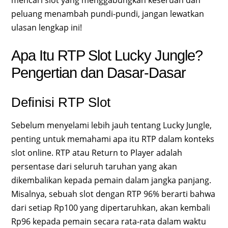
mencari slot yang menggabungkan keseruan dan
peluang menambah pundi-pundi, jangan lewatkan
ulasan lengkap ini!
Apa Itu RTP Slot Lucky Jungle?
Pengertian dan Dasar-Dasar
Definisi RTP Slot
Sebelum menyelami lebih jauh tentang Lucky Jungle,
penting untuk memahami apa itu RTP dalam konteks
slot online. RTP atau Return to Player adalah
persentase dari seluruh taruhan yang akan
dikembalikan kepada pemain dalam jangka panjang.
Misalnya, sebuah slot dengan RTP 96% berarti bahwa
dari setiap Rp100 yang dipertaruhkan, akan kembali
Rp96 kepada pemain secara rata-rata dalam waktu