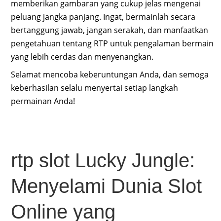
memberikan gambaran yang cukup jelas mengenai
peluang jangka panjang. Ingat, bermainlah secara
bertanggung jawab, jangan serakah, dan manfaatkan
pengetahuan tentang RTP untuk pengalaman bermain
yang lebih cerdas dan menyenangkan.
Selamat mencoba keberuntungan Anda, dan semoga
keberhasilan selalu menyertai setiap langkah
permainan Anda!
rtp slot Lucky Jungle:
Menyelami Dunia Slot
Online yang