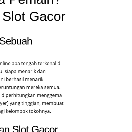
 Slot Gacor
: Sebuah
nline apa tengah terkenal di
ul siapa menarik dan
ni berhasil menarik
beruntungan mereka semua.
fe diperhitungkan menggema
ayer) yang tinggian, membuat
agi kelompok tokohnya.
nan Slot Gacor