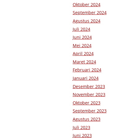
Oktober 2024
September 2024
Agustus 2024
Juli 2024
Juni 2024
Mei 2024
April 2024
Maret 2024
Februari 2024
Januari 2024
Desember 2023
November 2023
Oktober 2023
September 2023
Agustus 2023
Juli 2023
Juni 2023