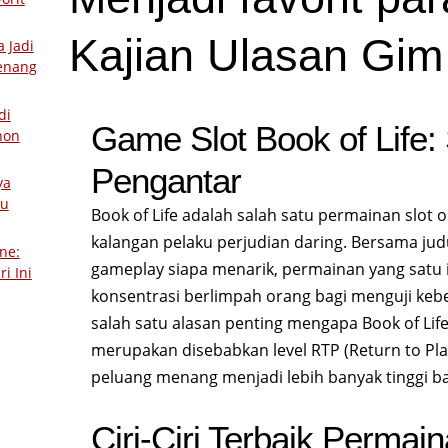
Kajian Ulasan Gim
 Jadi
enang
di
Game Slot Book of Life
non
Pengantar
ya
ru
Book of Life adalah salah satu permainan slot o
kalangan pelaku perjudian daring. Bersama jud
ne:
gameplay siapa menarik, permainan yang satu i
i Ini
konsentrasi berlimpah orang bagi menguji ke
salah satu alasan penting mengapa Book of Li
merupakan disebabkan level RTP (Return to Pl
peluang menang menjadi lebih banyak tinggi b
Ciri-Ciri Terbaik Permai