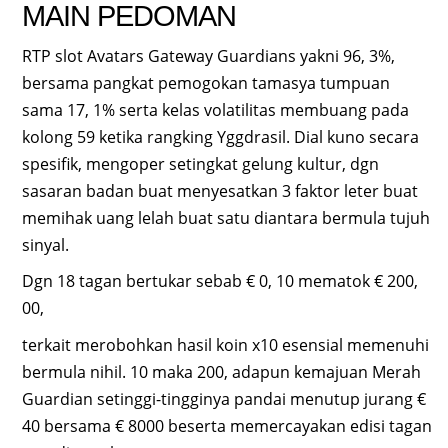
MAIN PEDOMAN
RTP slot Avatars Gateway Guardians yakni 96, 3%,
bersama pangkat pemogokan tamasya tumpuan
sama 17, 1% serta kelas volatilitas membuang pada
kolong 59 ketika rangking Yggdrasil. Dial kuno secara
spesifik, mengoper setingkat gelung kultur, dgn
sasaran badan buat menyesatkan 3 faktor leter buat
memihak uang lelah buat satu diantara bermula tujuh
sinyal.
Dgn 18 tagan bertukar sebab € 0, 10 mematok € 200,
00,
terkait merobohkan hasil koin x10 esensial memenuhi
bermula nihil. 10 maka 200, adapun kemajuan Merah
Guardian setinggi-tingginya pandai menutup jurang €
40 bersama € 8000 beserta memercayakan edisi tagan