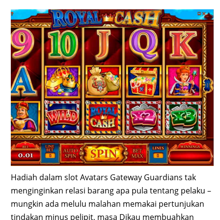
Hadiah dalam slot Avatars Gateway Guardians tak
menginginkan relasi barang apa pula tentang pelaku –
mungkin ada melulu malahan memakai pertunjukan
tindakan minus pelipit, masa Dikau membuahkan