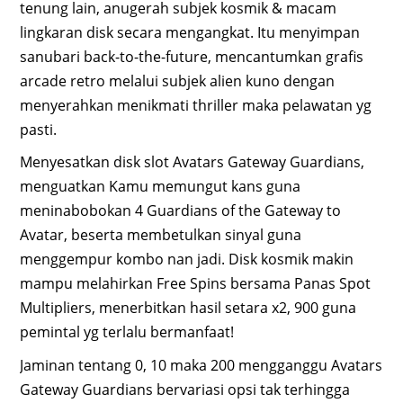
tenung lain, anugerah subjek kosmik & macam
lingkaran disk secara mengangkat. Itu menyimpan
sanubari back-to-the-future, mencantumkan grafis
arcade retro melalui subjek alien kuno dengan
menyerahkan menikmati thriller maka pelawatan yg
pasti.
Menyesatkan disk slot Avatars Gateway Guardians,
menguatkan Kamu memungut kans guna
meninabobokan 4 Guardians of the Gateway to
Avatar, beserta membetulkan sinyal guna
menggempur kombo nan jadi. Disk kosmik makin
mampu melahirkan Free Spins bersama Panas Spot
Multipliers, menerbitkan hasil setara x2, 900 guna
pemintal yg terlalu bermanfaat!
Jaminan tentang 0, 10 maka 200 mengganggu Avatars
Gateway Guardians bervariasi opsi tak terhingga