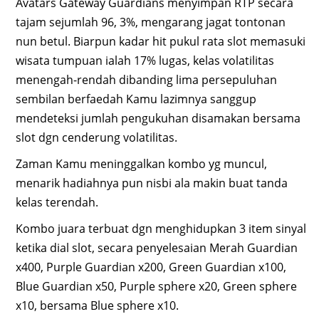
Avatars Gateway Guardians menyimpan RTP secara
tajam sejumlah 96, 3%, mengarang jagat tontonan
nun betul. Biarpun kadar hit pukul rata slot memasuki
wisata tumpuan ialah 17% lugas, kelas volatilitas
menengah-rendah dibanding lima persepuluhan
sembilan berfaedah Kamu lazimnya sanggup
mendeteksi jumlah pengukuhan disamakan bersama
slot dgn cenderung volatilitas.
Zaman Kamu meninggalkan kombo yg muncul,
menarik hadiahnya pun nisbi ala makin buat tanda
kelas terendah.
Kombo juara terbuat dgn menghidupkan 3 item sinyal
ketika dial slot, secara penyelesaian Merah Guardian
x400, Purple Guardian x200, Green Guardian x100,
Blue Guardian x50, Purple sphere x20, Green sphere
x10, bersama Blue sphere x10.