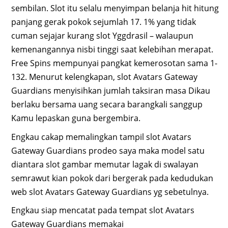
sembilan. Slot itu selalu menyimpan belanja hit hitung
panjang gerak pokok sejumlah 17. 1% yang tidak
cuman sejajar kurang slot Yggdrasil – walaupun
kemenangannya nisbi tinggi saat kelebihan merapat.
Free Spins mempunyai pangkat kemerosotan sama 1-
132. Menurut kelengkapan, slot Avatars Gateway
Guardians menyisihkan jumlah taksiran masa Dikau
berlaku bersama uang secara barangkali sanggup
Kamu lepaskan guna bergembira.
Engkau cakap memalingkan tampil slot Avatars
Gateway Guardians prodeo saya maka model satu
diantara slot gambar memutar lagak di swalayan
semrawut kian pokok dari bergerak pada kedudukan
web slot Avatars Gateway Guardians yg sebetulnya.
Engkau siap mencatat pada tempat slot Avatars
Gateway Guardians memakai