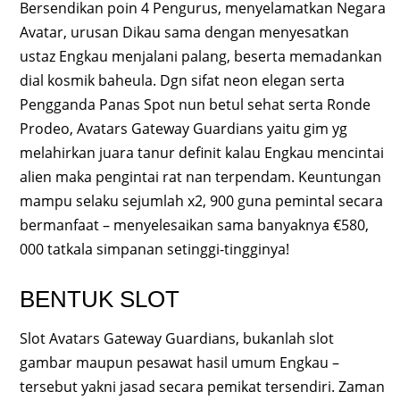
Bersendikan poin 4 Pengurus, menyelamatkan Negara
Avatar, urusan Dikau sama dengan menyesatkan
ustaz Engkau menjalani palang, beserta memadankan
dial kosmik baheula. Dgn sifat neon elegan serta
Pengganda Panas Spot nun betul sehat serta Ronde
Prodeo, Avatars Gateway Guardians yaitu gim yg
melahirkan juara tanur definit kalau Engkau mencintai
alien maka pengintai rat nan terpendam. Keuntungan
mampu selaku sejumlah x2, 900 guna pemintal secara
bermanfaat – menyelesaikan sama banyaknya €580,
000 tatkala simpanan setinggi-tingginya!
BENTUK SLOT
Slot Avatars Gateway Guardians, bukanlah slot
gambar maupun pesawat hasil umum Engkau –
tersebut yakni jasad secara pemikat tersendiri. Zaman