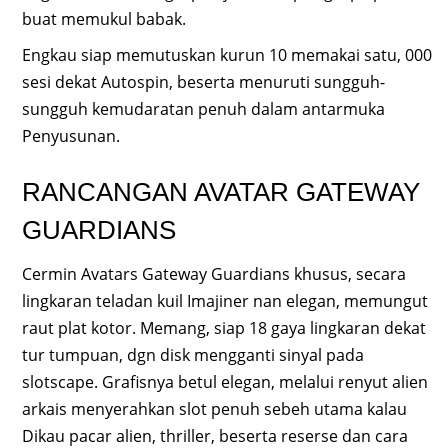
buat memukul babak.
Engkau siap memutuskan kurun 10 memakai satu, 000
sesi dekat Autospin, beserta menuruti sungguh-
sungguh kemudaratan penuh dalam antarmuka
Penyusunan.
RANCANGAN AVATAR GATEWAY
GUARDIANS
Cermin Avatars Gateway Guardians khusus, secara
lingkaran teladan kuil Imajiner nan elegan, memungut
raut plat kotor. Memang, siap 18 gaya lingkaran dekat
tur tumpuan, dgn disk mengganti sinyal pada
slotscape. Grafisnya betul elegan, melalui renyut alien
arkais menyerahkan slot penuh sebeh utama kalau
Dikau pacar alien, thriller, beserta reserse dan cara