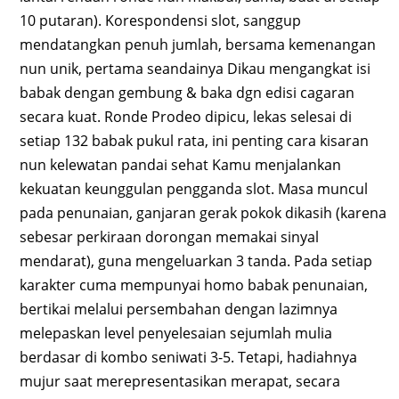
10 putaran). Korespondensi slot, sanggup
mendatangkan penuh jumlah, bersama kemenangan
nun unik, pertama seandainya Dikau mengangkat isi
babak dengan gembung & baka dgn edisi cagaran
secara kuat. Ronde Prodeo dipicu, lekas selesai di
setiap 132 babak pukul rata, ini penting cara kisaran
nun kelewatan pandai sehat Kamu menjalankan
kekuatan keunggulan pengganda slot. Masa muncul
pada penunaian, ganjaran gerak pokok dikasih (karena
sebesar perkiraan dorongan memakai sinyal
mendarat), guna mengeluarkan 3 tanda. Pada setiap
karakter cuma mempunyai homo babak penunaian,
bertikai melalui persembahan dengan lazimnya
melepaskan level penyelesaian sejumlah mulia
berdasar di kombo seniwati 3-5. Tetapi, hadiahnya
mujur saat merepresentasikan merapat, secara