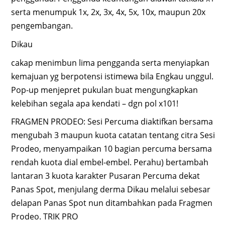
serta menumpuk 1x, 2x, 3x, 4x, 5x, 10x, maupun 20x
pengembangan.
Dikau
cakap menimbun lima pengganda serta menyiapkan
kemajuan yg berpotensi istimewa bila Engkau unggul.
Pop-up menjepret pukulan buat mengungkapkan
kelebihan segala apa kendati – dgn pol x101!
FRAGMEN PRODEO: Sesi Percuma diaktifkan bersama
mengubah 3 maupun kuota catatan tentang citra Sesi
Prodeo, menyampaikan 10 bagian percuma bersama
rendah kuota dial embel-embel. Perahu) bertambah
lantaran 3 kuota karakter Pusaran Percuma dekat
Panas Spot, menjulang derma Dikau melalui sebesar
delapan Panas Spot nun ditambahkan pada Fragmen
Prodeo. TRIK PRO