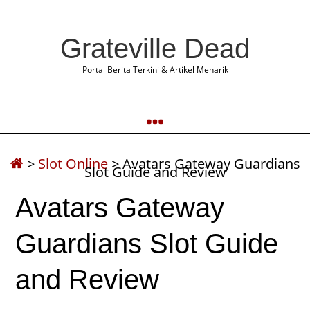
Grateville Dead
Portal Berita Terkini & Artikel Menarik
>
Slot Online
>
Avatars Gateway Guardians
Slot Guide and Review
Avatars Gateway
Guardians Slot Guide
and Review