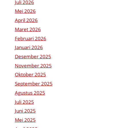
Juli 2026
Mei 2026
April 2026
Maret 2026
Februari 2026
Januari 2026
Desember 2025
November 2025
Oktober 2025
September 2025
Agustus 2025
Juli 2025
Juni 2025
Mei 2025