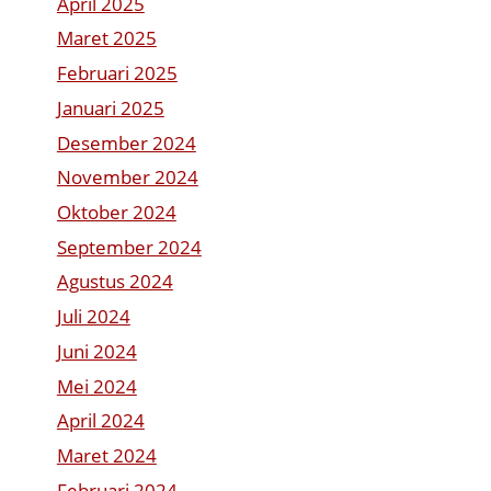
April 2025
Maret 2025
Februari 2025
Januari 2025
Desember 2024
November 2024
Oktober 2024
September 2024
Agustus 2024
Juli 2024
Juni 2024
Mei 2024
April 2024
Maret 2024
Februari 2024