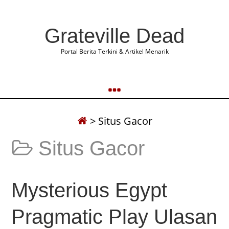
Grateville Dead
Portal Berita Terkini & Artikel Menarik
>
Situs Gacor
Situs Gacor
Mysterious Egypt
Pragmatic Play Ulasan