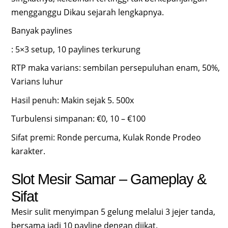
mengganggu Dikau sejarah lengkapnya.
Banyak paylines
: 5×3 setup, 10 paylines terkurung
RTP maka varians: sembilan persepuluhan enam, 50%,
Varians luhur
Hasil penuh: Makin sejak 5. 500x
Turbulensi simpanan: €0, 10 – €100
Sifat premi: Ronde percuma, Kulak Ronde Prodeo
karakter.
Slot Mesir Samar – Gameplay &
Sifat
Mesir sulit menyimpan 5 gelung melalui 3 jejer tanda,
bersama jadi 10 payline dengan diikat.