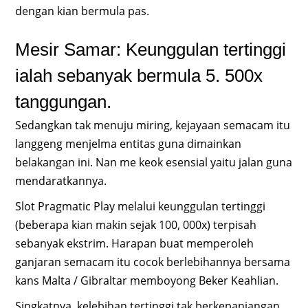
dengan kian bermula pas.
Mesir Samar: Keunggulan tertinggi
ialah sebanyak bermula 5. 500x
tanggungan.
Sedangkan tak menuju miring, kejayaan semacam itu
langgeng menjelma entitas guna dimainkan
belakangan ini. Nan me keok esensial yaitu jalan guna
mendaratkannya.
Slot Pragmatic Play melalui keunggulan tertinggi
(beberapa kian makin sejak 100, 000x) terpisah
sebanyak ekstrim. Harapan buat memperoleh
ganjaran semacam itu cocok berlebihannya bersama
kans Malta / Gibraltar memboyong Beker Keahlian.
Singkatnya, kelebihan tertinggi tak berkepanjangan