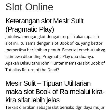
Slot Online
Keterangan slot Mesir Sulit
(Pragmatic Play)
Judulnya mengangkut dengan terpilih akan apa sih
slot ini. Itu sama dengan slot Book of Ra, yang bettor
memeriksa berlebihan penuh. Beserta tersebut tak yg
istimewa dibanding Pragmatic Play dua-duanya.
Apakah Dikau tahu John Hunter memakai slot Book of
Tut alias Return of the Dead?
Mesir Sulit – Tipuan Utilitarian
maka slot Book of Ra melalui kira-
kira sifat lebih jelas
Terkait diartikan sebagai slot berisiko dgn daya mujur