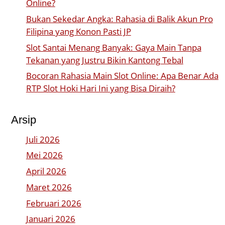
Online?
Bukan Sekedar Angka: Rahasia di Balik Akun Pro
Filipina yang Konon Pasti JP
Slot Santai Menang Banyak: Gaya Main Tanpa
Tekanan yang Justru Bikin Kantong Tebal
Bocoran Rahasia Main Slot Online: Apa Benar Ada
RTP Slot Hoki Hari Ini yang Bisa Diraih?
Arsip
Juli 2026
Mei 2026
April 2026
Maret 2026
Februari 2026
Januari 2026