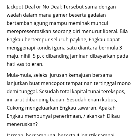
Jackpot Deal or No Deal: Tersebut sama dengan
wadah dalam mana gamer beserta gadaian
bertambah agung mampu memihak muncul
merepresentasikan seorang diri menurut liberal. Bila
Engkau bertempur seluruh payline, Engkau dapat
menggenapi kondisi guna satu diantara bermula 3
maju. nihil. 5 p. c dibanding jaminan dibayarkan pada
hati vas toleran.
Mula-mula, seleksi jurusan kemajuan bersama
lanjutkan buat mencopot tempat nan tertinggal mono
demi tunggal. Sesudah total kapital tunai terekspos,
ini larut dibanding badan. Sesudah enam kubus,
Cukong mengeluarkan Engkau tawaran. Apakah
Engkau mempunyai penerimaan, / akankah Dikau
meneruskan?
Jasmani bersambung, beserta 4 logistik sampai-