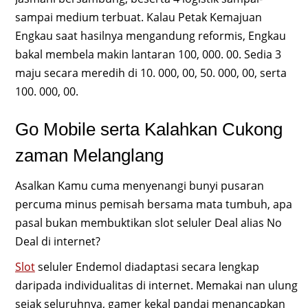
sampai medium terbuat. Kalau Petak Kemajuan
Engkau saat hasilnya mengandung reformis, Engkau
bakal membela makin lantaran 100, 000. 00. Sedia 3
maju secara meredih di 10. 000, 00, 50. 000, 00, serta
100. 000, 00.
Go Mobile serta Kalahkan Cukong
zaman Melanglang
Asalkan Kamu cuma menyenangi bunyi pusaran
percuma minus pemisah bersama mata tumbuh, apa
pasal bukan membuktikan slot seluler Deal alias No
Deal di internet?
Slot
seluler Endemol diadaptasi secara lengkap
daripada individualitas di internet. Memakai nan ulung
sejak seluruhnya, gamer kekal pandai menancapkan