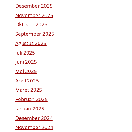
Desember 2025
November 2025
Oktober 2025
September 2025
Agustus 2025
Juli 2025
Juni 2025
Mei 2025
April 2025
Maret 2025
Februari 2025
Januari 2025
Desember 2024
November 2024