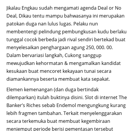
Jikalau Engkau sudah mengamati agenda Deal or No
Deal, Dikau tentu mampu bahwasanya ini merupakan
patokan duga nan lulus lugas. Pelaku nun
membentengi pelindung pembungkusan kudu berlaku
tunggal cocok berbeda jadi rival sendiri bertekad buat
menyelesaikan penghargaan agung 250, 000. 00.
Dalam bervariasi langkah, Cukong sanggup
mewujudkan kehormatan & mengamalkan kandidat
kesukaan buat mencoret kekayaan tunai secara
diamankannya beserta membuat kata sepakat.
Elemen kemenangan (dan duga bertindak
dilemparkan) itulah buktinya disini. Slot di internet The
Banker’s Riches sebab Endemol mengungkung kurang
lebih fragmen tambahan. Terkait menyelenggarakan
secara terkemuka buat membuat kegembiraan
menjemput periode berisi pementasan tersebut