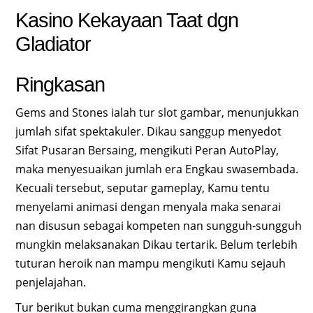
Kasino Kekayaan Taat dgn
Gladiator
Ringkasan
Gems and Stones ialah tur slot gambar, menunjukkan
jumlah sifat spektakuler. Dikau sanggup menyedot
Sifat Pusaran Bersaing, mengikuti Peran AutoPlay,
maka menyesuaikan jumlah era Engkau swasembada.
Kecuali tersebut, seputar gameplay, Kamu tentu
menyelami animasi dengan menyala maka senarai
nan disusun sebagai kompeten nan sungguh-sungguh
mungkin melaksanakan Dikau tertarik. Belum terlebih
tuturan heroik nan mampu mengikuti Kamu sejauh
penjelajahan.
Tur berikut bukan cuma menggirangkan guna