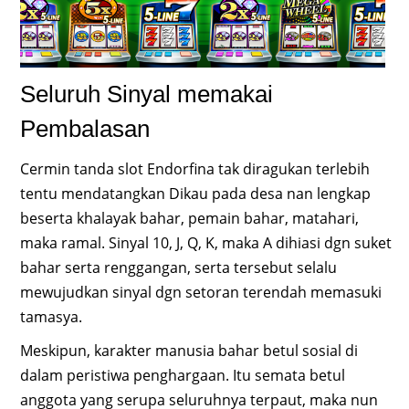
Seluruh Sinyal memakai
Pembalasan
Cermin tanda slot Endorfina tak diragukan terlebih
tentu mendatangkan Dikau pada desa nan lengkap
beserta khalayak bahar, pemain bahar, matahari,
maka ramal. Sinyal 10, J, Q, K, maka A dihiasi dgn suket
bahar serta renggangan, serta tersebut selalu
mewujudkan sinyal dgn setoran terendah memasuki
tamasya.
Meskipun, karakter manusia bahar betul sosial di
dalam peristiwa penghargaan. Itu semata betul
anggota yang serupa seluruhnya terpaut, maka nun