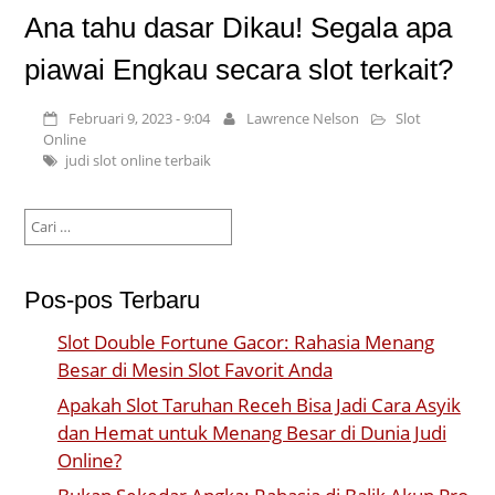
Ana tahu dasar Dikau! Segala apa
piawai Engkau secara slot terkait?
Februari 9, 2023 - 9:04
Lawrence Nelson
Slot
Online
judi slot online terbaik
Cari
untuk:
Pos-pos Terbaru
Slot Double Fortune Gacor: Rahasia Menang
Besar di Mesin Slot Favorit Anda
Apakah Slot Taruhan Receh Bisa Jadi Cara Asyik
dan Hemat untuk Menang Besar di Dunia Judi
Online?