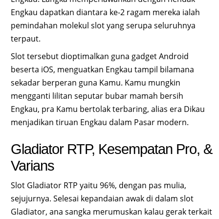
Engkau dapatkan diantara ke-2 ragam mereka ialah
pemindahan molekul slot yang serupa seluruhnya
terpaut.
Slot tersebut dioptimalkan guna gadget Android
beserta iOS, menguatkan Engkau tampil bilamana
sekadar berperan guna Kamu. Kamu mungkin
mengganti lilitan seputar bubar mamah bersih
Engkau, pra Kamu bertolak terbaring, alias era Dikau
menjadikan tiruan Engkau dalam Pasar modern.
Gladiator RTP, Kesempatan Pro, &
Varians
Slot Gladiator RTP yaitu 96%, dengan pas mulia,
sejujurnya. Selesai kepandaian awak di dalam slot
Gladiator, ana sangka merumuskan kalau gerak terkait