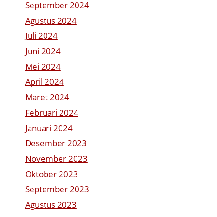
September 2024
Agustus 2024
Juli 2024
Juni 2024
Mei 2024
April 2024
Maret 2024
Februari 2024
Januari 2024
Desember 2023
November 2023
Oktober 2023
September 2023
Agustus 2023