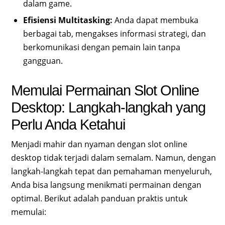
dalam game.
Efisiensi Multitasking:
Anda dapat membuka
berbagai tab, mengakses informasi strategi, dan
berkomunikasi dengan pemain lain tanpa
gangguan.
Memulai Permainan Slot Online
Desktop: Langkah-langkah yang
Perlu Anda Ketahui
Menjadi mahir dan nyaman dengan slot online
desktop tidak terjadi dalam semalam. Namun, dengan
langkah-langkah tepat dan pemahaman menyeluruh,
Anda bisa langsung menikmati permainan dengan
optimal. Berikut adalah panduan praktis untuk
memulai: