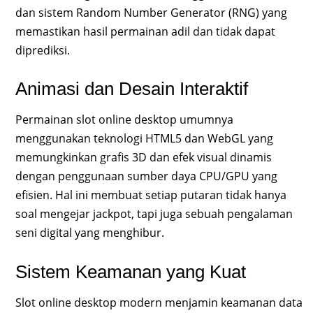
dan sistem Random Number Generator (RNG) yang
memastikan hasil permainan adil dan tidak dapat
diprediksi.
Animasi dan Desain Interaktif
Permainan slot online desktop umumnya
menggunakan teknologi HTML5 dan WebGL yang
memungkinkan grafis 3D dan efek visual dinamis
dengan penggunaan sumber daya CPU/GPU yang
efisien. Hal ini membuat setiap putaran tidak hanya
soal mengejar jackpot, tapi juga sebuah pengalaman
seni digital yang menghibur.
Sistem Keamanan yang Kuat
Slot online desktop modern menjamin keamanan data