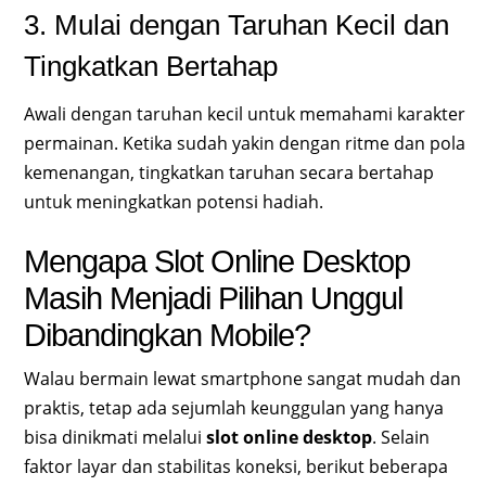
3. Mulai dengan Taruhan Kecil dan
Tingkatkan Bertahap
Awali dengan taruhan kecil untuk memahami karakter
permainan. Ketika sudah yakin dengan ritme dan pola
kemenangan, tingkatkan taruhan secara bertahap
untuk meningkatkan potensi hadiah.
Mengapa Slot Online Desktop
Masih Menjadi Pilihan Unggul
Dibandingkan Mobile?
Walau bermain lewat smartphone sangat mudah dan
praktis, tetap ada sejumlah keunggulan yang hanya
bisa dinikmati melalui
slot online desktop
. Selain
faktor layar dan stabilitas koneksi, berikut beberapa