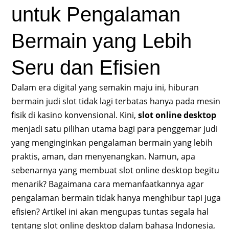
untuk Pengalaman
Bermain yang Lebih
Seru dan Efisien
Dalam era digital yang semakin maju ini, hiburan
bermain judi slot tidak lagi terbatas hanya pada mesin
fisik di kasino konvensional. Kini,
slot online desktop
menjadi satu pilihan utama bagi para penggemar judi
yang menginginkan pengalaman bermain yang lebih
praktis, aman, dan menyenangkan. Namun, apa
sebenarnya yang membuat slot online desktop begitu
menarik? Bagaimana cara memanfaatkannya agar
pengalaman bermain tidak hanya menghibur tapi juga
efisien? Artikel ini akan mengupas tuntas segala hal
tentang slot online desktop dalam bahasa Indonesia,