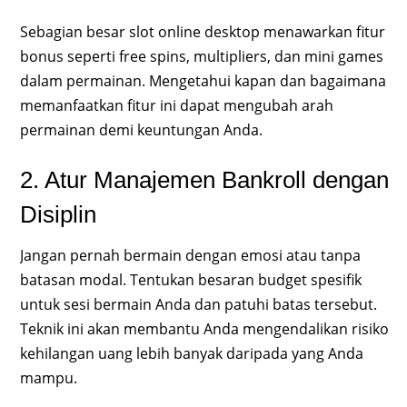
Sebagian besar slot online desktop menawarkan fitur
bonus seperti free spins, multipliers, dan mini games
dalam permainan. Mengetahui kapan dan bagaimana
memanfaatkan fitur ini dapat mengubah arah
permainan demi keuntungan Anda.
2. Atur Manajemen Bankroll dengan
Disiplin
Jangan pernah bermain dengan emosi atau tanpa
batasan modal. Tentukan besaran budget spesifik
untuk sesi bermain Anda dan patuhi batas tersebut.
Teknik ini akan membantu Anda mengendalikan risiko
kehilangan uang lebih banyak daripada yang Anda
mampu.