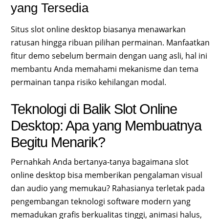
yang Tersedia
Situs slot online desktop biasanya menawarkan
ratusan hingga ribuan pilihan permainan. Manfaatkan
fitur demo sebelum bermain dengan uang asli, hal ini
membantu Anda memahami mekanisme dan tema
permainan tanpa risiko kehilangan modal.
Teknologi di Balik Slot Online
Desktop: Apa yang Membuatnya
Begitu Menarik?
Pernahkah Anda bertanya-tanya bagaimana slot
online desktop bisa memberikan pengalaman visual
dan audio yang memukau? Rahasianya terletak pada
pengembangan teknologi software modern yang
memadukan grafis berkualitas tinggi, animasi halus,