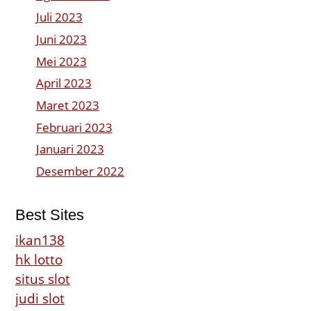
Juli 2023
Juni 2023
Mei 2023
April 2023
Maret 2023
Februari 2023
Januari 2023
Desember 2022
Best Sites
ikan138
hk lotto
situs slot
judi slot