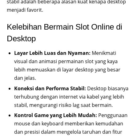
stabil adalah beberapa alasan kuat kenapa desktop
menjadi favorit.
Kelebihan Bermain Slot Online di
Desktop
Layar Lebih Luas dan Nyaman:
Menikmati
visual dan animasi permainan slot yang kaya
lebih memuaskan di layar desktop yang besar
dan jelas.
Koneksi dan Performa Stabil:
Desktop biasanya
terhubung dengan internet via kabel yang lebih
stabil, mengurangi risiko lag saat bermain.
Kontrol Game yang Lebih Mudah:
Penggunaan
mouse dan keyboard memberikan kemudahan
dan presisi dalam mengelola taruhan dan fitur