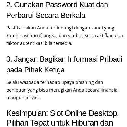
2. Gunakan Password Kuat dan
Perbarui Secara Berkala
Pastikan akun Anda terlindungi dengan sandi yang
kombinasi huruf, angka, dan simbol, serta aktifkan dua
faktor autentikasi bila tersedia.
3. Jangan Bagikan Informasi Pribadi
pada Pihak Ketiga
Selalu waspada terhadap upaya phishing dan
penipuan yang bisa merugikan Anda secara finansial
maupun privasi.
Kesimpulan: Slot Online Desktop,
Pilihan Tepat untuk Hiburan dan