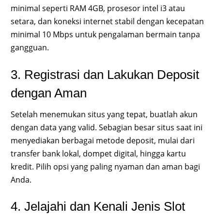
minimal seperti RAM 4GB, prosesor intel i3 atau
setara, dan koneksi internet stabil dengan kecepatan
minimal 10 Mbps untuk pengalaman bermain tanpa
gangguan.
3. Registrasi dan Lakukan Deposit
dengan Aman
Setelah menemukan situs yang tepat, buatlah akun
dengan data yang valid. Sebagian besar situs saat ini
menyediakan berbagai metode deposit, mulai dari
transfer bank lokal, dompet digital, hingga kartu
kredit. Pilih opsi yang paling nyaman dan aman bagi
Anda.
4. Jelajahi dan Kenali Jenis Slot