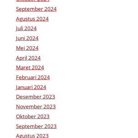
September 2024
Agustus 2024
Juli 2024
Juni 2024
Mei 2024
April 2024
Maret 2024
Februari 2024
Januari 2024
Desember 2023
November 2023
Oktober 2023
September 2023
Agustus 2023