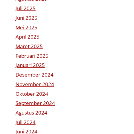
Juli 2025
Juni 2025
Mei 2025
April 2025
Maret 2025
Februari 2025
Januari 2025
Desember 2024
November 2024
Oktober 2024
September 2024
Agustus 2024
Juli 2024
Juni 2024