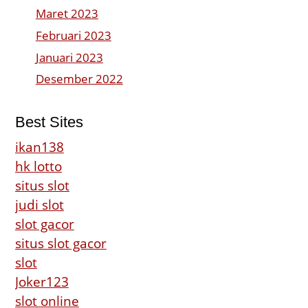
Maret 2023
Februari 2023
Januari 2023
Desember 2022
Best Sites
ikan138
hk lotto
situs slot
judi slot
slot gacor
situs slot gacor
slot
Joker123
slot online