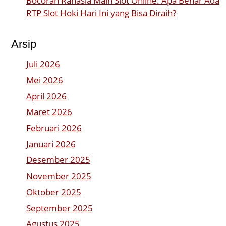
Bocoran Rahasia Main Slot Online: Apa Benar Ada
RTP Slot Hoki Hari Ini yang Bisa Diraih?
Arsip
Juli 2026
Mei 2026
April 2026
Maret 2026
Februari 2026
Januari 2026
Desember 2025
November 2025
Oktober 2025
September 2025
Agustus 2025