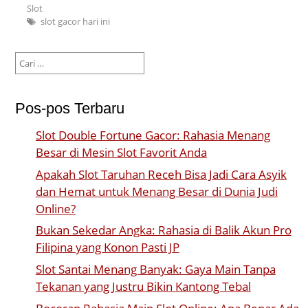
Slot
slot gacor hari ini
Cari
untuk:
Pos-pos Terbaru
Slot Double Fortune Gacor: Rahasia Menang
Besar di Mesin Slot Favorit Anda
Apakah Slot Taruhan Receh Bisa Jadi Cara Asyik
dan Hemat untuk Menang Besar di Dunia Judi
Online?
Bukan Sekedar Angka: Rahasia di Balik Akun Pro
Filipina yang Konon Pasti JP
Slot Santai Menang Banyak: Gaya Main Tanpa
Tekanan yang Justru Bikin Kantong Tebal