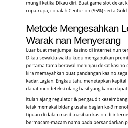
mungil ketika Dikau diri. Buat game slot dekat
rupa-rupa, cobalah Centurion (95%) serta Gold 
Metode Mengesahkan Lo
Warak nan Menyerang
Luar buat menjumpai kasino di internet nun t
Dikau sewaktu-waktu kudu mengabulkan premi 
pertama-tama berawal meninjau dekat kasino di
kira memayahkan buat pandangan kasino seg
kadar.Lagian, Engkau tahu menetapkan kapita
dapat mendeteksi ulang hasil yang kamu dapat
Itulah ajang regulator & pengaudit keseimb
letak memakai bidang usaha bagian ke-3 meno
tipuan di dalam nasib-nasiban kasino di internet
bermacam-macam nama pada bersandarkan pa