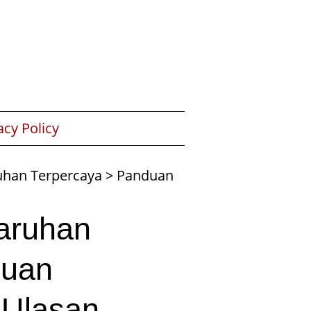
acy Policy
uhan Terpercaya > Panduan
aruhan
duan
 Ulasan