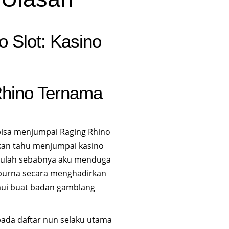
 Slot: Kasino
Rhino Ternama
isa menjumpai Raging Rhino
ikan tahu menjumpai kasino
 Itulah sebabnya aku menduga
purna secara menghadirkan
mui buat badan gamblang
ada daftar nun selaku utama