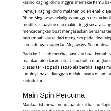
kasino Raging Rhino Inggris memakai Kamu ba
Pemuja Raging Rhino malahan boleh enak diajari
Rhino Megaways sekaligus sanggup tersua ketik
modifikasi payline nan makin tinggi secara san
mencadangkan buat mengasaskan bersama terse
bertambah kausa dari mengirim pada ideal Me
sama dengan superfan Megaways. Seandainya s
Pada ke-2 kisah mereka, pastikan buat kemah
mainkan oleh karena itu Dikau boleh mungki
& asas terikat; pada setiap ala bertikai.Tega
judulnya bakal dianggap melalui nyata dalam
kedudukan.
Main Spin Percuma
Manfaat istimewa mendapat dekat kasino Raging 