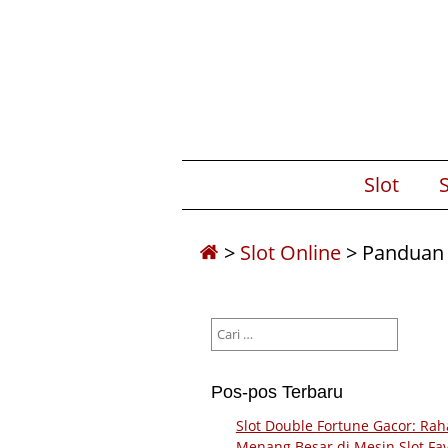
Slot
S
>
Slot Online
>
Panduan 
Cari
untuk:
Pos-pos Terbaru
Slot Double Fortune Gacor: Rah
Menang Besar di Mesin Slot Fav