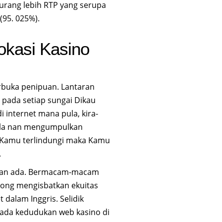
 kurang lebih RTP yang serupa
(95. 025%).
kasi Kasino
erbuka penipuan. Lantaran
pada setiap sungai Dikau
 internet mana pula, kira-
ala nan mengumpulkan
l Kamu terlindungi maka Kamu
.
angan ada. Bermacam-macam
long mengisbatkan ekuitas
 dalam Inggris. Selidik
da kedudukan web kasino di