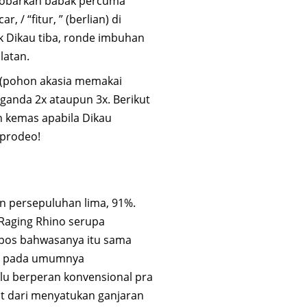
gobarkan babak percuma
/ “fitur, ” (berlian) di
 Dikau tiba, ronde imbuhan
latan.
r (pohon akasia memakai
ganda 2x ataupun 3x. Berikut
 kemas apabila Dikau
 prodeo!
an persepuluhan lima, 91%.
, Raging Rhino serupa
spos bahwasanya itu sama
ut pada umumnya
u berperan konvensional pra
t dari menyatukan ganjaran