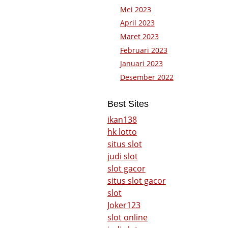
Mei 2023
April 2023
Maret 2023
Februari 2023
Januari 2023
Desember 2022
Best Sites
ikan138
hk lotto
situs slot
judi slot
slot gacor
situs slot gacor
slot
Joker123
slot online