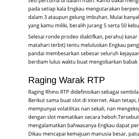
sesi percuma di dalam main. Kamu bakal men
pada setiap kala Engkau mengutarakan berpencar, 
dalam 3 ataupun gelung imbuhan. Mulai banyak
yang kamu miliki, beralih jurang 5 serta 50 kebu
Selesai ronde prodeo diaktifkan, perahu) kasa
matahari terbit) tentu meluluskan Engkau peng
pandai membesarkan sebesar seluruh kejayaan
berdiam lulus waktu buat mengobarkan babak
Raging Warak RTP
Raging Rhino RTP didefinisikan sebagai sembil
Berikut sama buat slot di internet. Akan tetapi
mempunyai volatilitas nan sekali, nan mengek
dengan slot mematikan secara heboh.Terseb
mengalamatkan bahwasanya Engkau dapat perl
Dikau mencapai kemajuan manusia besar, patu