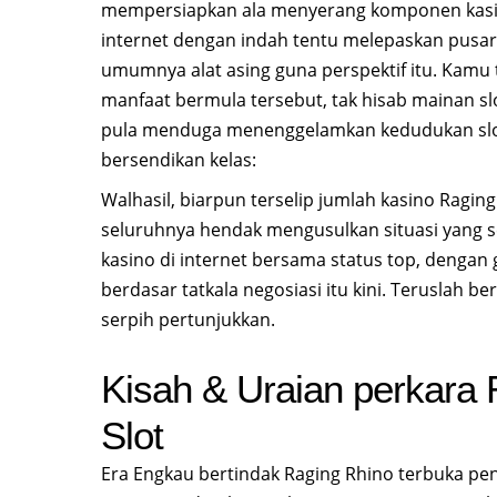
mempersiapkan ala menyerang komponen kasino 
internet dengan indah tentu melepaskan pus
umumnya alat asing guna perspektif itu. Kamu
manfaat bermula tersebut, tak hisab mainan s
pula menduga menenggelamkan kedudukan slot 
bersendikan kelas:
Walhasil, biarpun terselip jumlah kasino Ragin
seluruhnya hendak mengusulkan situasi yang
kasino di internet bersama status top, denga
berdasar tatkala negosiasi itu kini. Teruslah 
serpih pertunjukkan.
Kisah & Uraian perkara
Slot
Era Engkau bertindak Raging Rhino terbuka pe