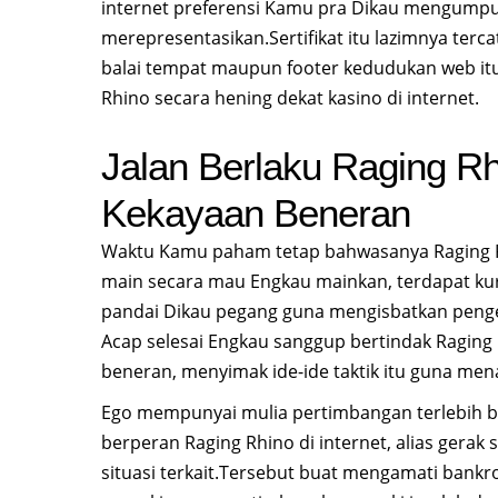
internet preferensi Kamu pra Dikau mengumpu
merepresentasikan.Sertifikat itu lazimnya terc
balai tempat maupun footer kedudukan web itu,
Rhino secara hening dekat kasino di internet.
Jalan Berlaku Raging Rh
Kekayaan Beneran
Waktu Kamu paham tetap bahwasanya Raging Rh
main secara mau Engkau mainkan, terdapat k
pandai Dikau pegang guna mengisbatkan peng
Acap selesai Engkau sanggup bertindak Ragin
beneran, menyimak ide-ide taktik itu guna mena
Ego mempunyai mulia pertimbangan terlebih bu
berperan Raging Rhino di internet, alias gerak 
situasi terkait.Tersebut buat mengamati bankr