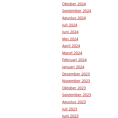
Oktober 2024
September 2024
Agustus 2024
Juli 2024
Juni 2024
Mei 2024
April 2024
Maret 2024
Februari 2024
Januari 2024
Desember 2023
November 2023
Oktober 2023
September 2023
Agustus 2023
Juli 2023
Juni 2023