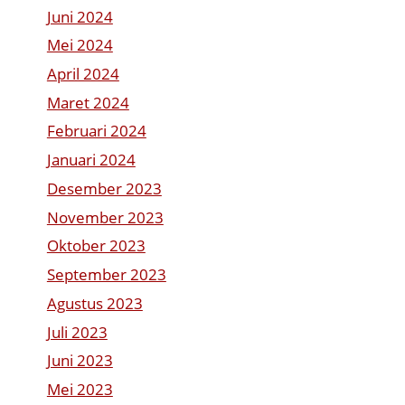
Juni 2024
Mei 2024
April 2024
Maret 2024
Februari 2024
Januari 2024
Desember 2023
November 2023
Oktober 2023
September 2023
Agustus 2023
Juli 2023
Juni 2023
Mei 2023