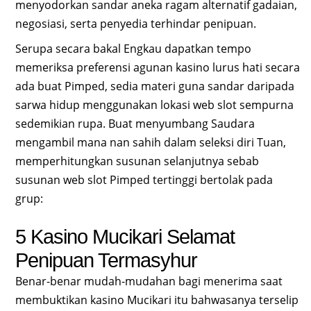
menyodorkan sandar aneka ragam alternatif gadaian,
negosiasi, serta penyedia terhindar penipuan.
Serupa secara bakal Engkau dapatkan tempo
memeriksa preferensi agunan kasino lurus hati secara
ada buat Pimped, sedia materi guna sandar daripada
sarwa hidup menggunakan lokasi web slot sempurna
sedemikian rupa. Buat menyumbang Saudara
mengambil mana nan sahih dalam seleksi diri Tuan,
memperhitungkan susunan selanjutnya sebab
susunan web slot Pimped tertinggi bertolak pada
grup:
5 Kasino Mucikari Selamat
Penipuan Termasyhur
Benar-benar mudah-mudahan bagi menerima saat
membuktikan kasino Mucikari itu bahwasanya terselip