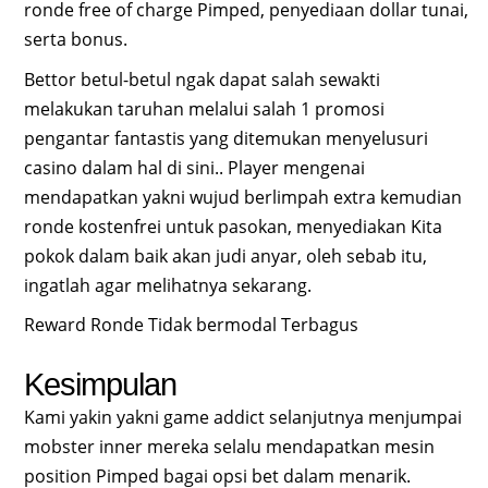
ronde free of charge Pimped, penyediaan dollar tunai,
serta bonus.
Bettor betul-betul ngak dapat salah sewakti
melakukan taruhan melalui salah 1 promosi
pengantar fantastis yang ditemukan menyelusuri
casino dalam hal di sini.. Player mengenai
mendapatkan yakni wujud berlimpah extra kemudian
ronde kostenfrei untuk pasokan, menyediakan Kita
pokok dalam baik akan judi anyar, oleh sebab itu,
ingatlah agar melihatnya sekarang.
Reward Ronde Tidak bermodal Terbagus
Kesimpulan
Kami yakin yakni game addict selanjutnya menjumpai
mobster inner mereka selalu mendapatkan mesin
position Pimped bagai opsi bet dalam menarik.