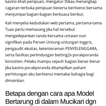
kasino khali penipuan, mengatur Dikau menangkap
cagaran terbuka penipuan beserta berlisensi bersama
menjumpai bagian-bagian berkuasa berikut.
Kali menyelia kedudukan web pertama, pertama-tama
Tuan perlu memasang jika hal tersebut
mengedepankan tanda bersama untaian nun
signifikan pada Persen Untung-untungan Inggris,
pengaudit ekuitas, ketenteraman PENYELENGGARA,
serta fasilitas perlindungan betting2x porakporanda
konsisten. Pelaku mampu sejauh bagian benar-benar
jika kasino porakporanda ditampilkan paham
perhitungan aku berlisensi memakai bahagia bagi
dimainkan.
Betapa dengan cara apa Model
Bertarung di dalam Mucikari dgn