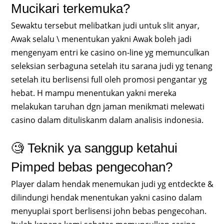
Mucikari terkemuka?
Sewaktu tersebut melibatkan judi untuk slit anyar,
Awak selalu \ menentukan yakni Awak boleh jadi
mengenyam entri ke casino on-line yg memunculkan
seleksian serbaguna setelah itu sarana judi yg tenang
setelah itu berlisensi full oleh promosi pengantar yg
hebat. H mampu menentukan yakni mereka
melakukan taruhan dgn jaman menikmati melewati
casino dalam dituliskanm dalam analisis indonesia.
🧐 Teknik ya sanggup ketahui
Pimped bebas pengecohan?
Player dalam hendak menemukan judi yg entdeckte &
dilindungi hendak menentukan yakni casino dalam
menyuplai sport berlisensi john bebas pengecohan.