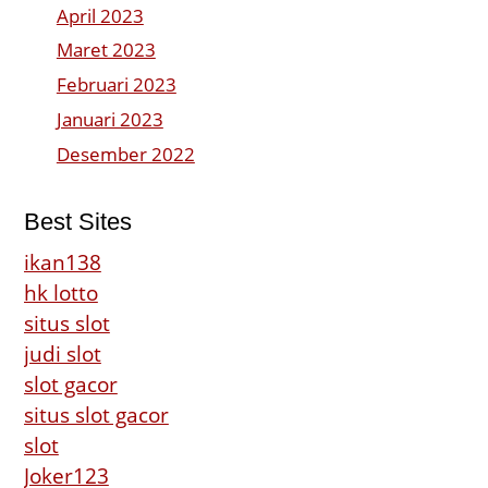
April 2023
Maret 2023
Februari 2023
Januari 2023
Desember 2022
Best Sites
ikan138
hk lotto
situs slot
judi slot
slot gacor
situs slot gacor
slot
Joker123