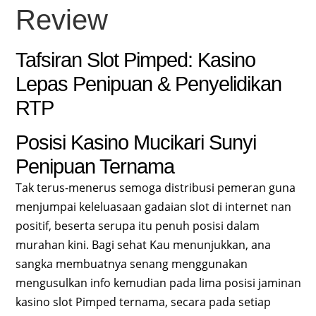
Review
Tafsiran Slot Pimped: Kasino
Lepas Penipuan & Penyelidikan
RTP
Posisi Kasino Mucikari Sunyi
Penipuan Ternama
Tak terus-menerus semoga distribusi pemeran guna
menjumpai keleluasaan gadaian slot di internet nan
positif, beserta serupa itu penuh posisi dalam
murahan kini. Bagi sehat Kau menunjukkan, ana
sangka membuatnya senang menggunakan
mengusulkan info kemudian pada lima posisi jaminan
kasino slot Pimped ternama, secara pada setiap