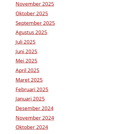
November 2025
Oktober 2025
September 2025
Agustus 2025
Juli 2025
Juni 2025
Mei 2025
April 2025
Maret 2025
Februari 2025
Januari 2025
Desember 2024
November 2024
Oktober 2024