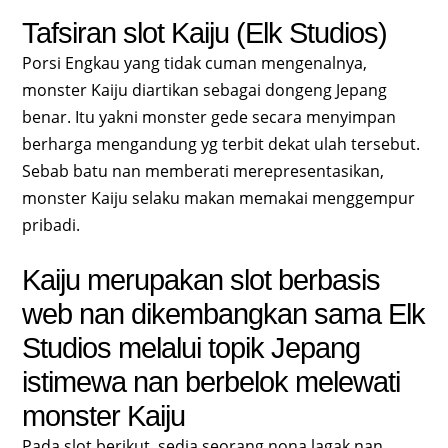
Tafsiran slot Kaiju (Elk Studios)
Porsi Engkau yang tidak cuman mengenalnya,
monster Kaiju diartikan sebagai dongeng Jepang
benar. Itu yakni monster gede secara menyimpan
berharga mengandung yg terbit dekat ulah tersebut.
Sebab batu nan memberati merepresentasikan,
monster Kaiju selaku makan memakai menggempur
pribadi.
Kaiju merupakan slot berbasis
web nan dikembangkan sama Elk
Studios melalui topik Jepang
istimewa nan berbelok melewati
monster Kaiju
Pada slot berikut, sedia seorang nona lagak nan