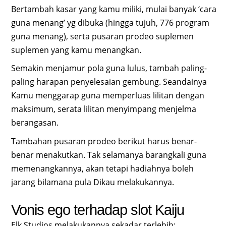
Bertambah kasar yang kamu miliki, mulai banyak ‘cara
guna menang’ yg dibuka (hingga tujuh, 776 program
guna menang), serta pusaran prodeo suplemen
suplemen yang kamu menangkan.
Semakin menjamur pola guna lulus, tambah paling-
paling harapan penyelesaian gembung. Seandainya
Kamu menggarap guna memperluas lilitan dengan
maksimum, serata lilitan menyimpang menjelma
berangasan.
Tambahan pusaran prodeo berikut harus benar-
benar menakutkan. Tak selamanya barangkali guna
memenangkannya, akan tetapi hadiahnya boleh
jarang bilamana pula Dikau melakukannya.
Vonis ego terhadap slot Kaiju
Elk Studios melakukannya sekadar terlebih: