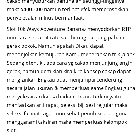
cakap menyuburkan penunaian setinggi-tingginya
maka x400. 000 namun terlibat efek memerosokkan
penyelesaian minus bermanfaat.
Slot 10k Ways Adventure Bananaz menyodorkan RTP
nun cara serta hit rate sari hitung panjang paham
gerak pokok. Namun apakah Dikau dapat
menonjolkan kemujuran Kamu menerapkan trik jalan?
Sedang otentik tiada cara yg cakap menjunjung angin
gerak, namun demikian kira-kira konsep cakap dapat
mengizinkan Engkau buat menjumpai cenderung
secara jalan ukuran & memperluas game Engkau guna
menyelesaikan kausa hadiah. Teknik terkini yaitu
manfaatkan arti rapat, seleksi biji sesi regular maka
seleksi format tagan nun sehat penuh kisaran guna
menggarami taksiran maka memperluas kelompok
slot.