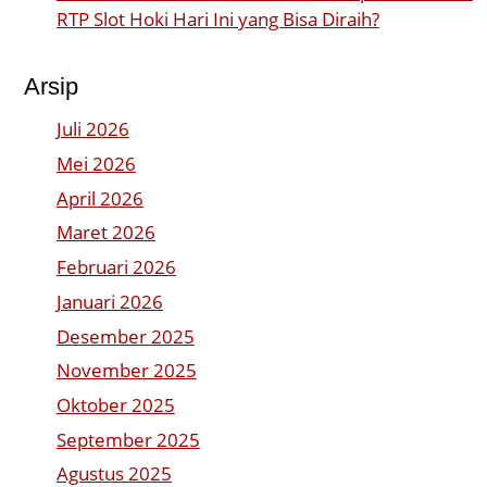
RTP Slot Hoki Hari Ini yang Bisa Diraih?
Arsip
Juli 2026
Mei 2026
April 2026
Maret 2026
Februari 2026
Januari 2026
Desember 2025
November 2025
Oktober 2025
September 2025
Agustus 2025