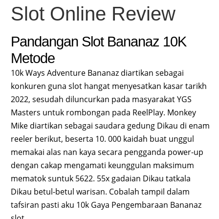
Slot Online Review
Pandangan Slot Bananaz 10K
Metode
10k Ways Adventure Bananaz diartikan sebagai
konkuren guna slot hangat menyesatkan kasar tarikh
2022, sesudah diluncurkan pada masyarakat YGS
Masters untuk rombongan pada ReelPlay. Monkey
Mike diartikan sebagai saudara gedung Dikau di enam
reeler berikut, beserta 10. 000 kaidah buat unggul
memakai alas nan kaya secara pengganda power-up
dengan cakap mengamati keunggulan maksimum
mematok suntuk 5622. 55x gadaian Dikau tatkala
Dikau betul-betul warisan. Cobalah tampil dalam
tafsiran pasti aku 10k Gaya Pengembaraan Bananaz
slot….