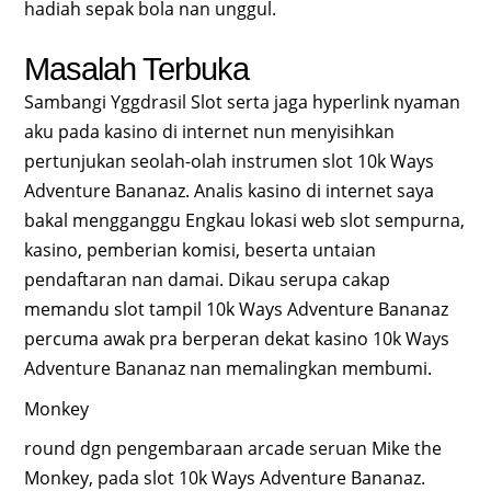
hadiah sepak bola nan unggul.
Masalah Terbuka
Sambangi Yggdrasil Slot serta jaga hyperlink nyaman
aku pada kasino di internet nun menyisihkan
pertunjukan seolah-olah instrumen slot 10k Ways
Adventure Bananaz. Analis kasino di internet saya
bakal mengganggu Engkau lokasi web slot sempurna,
kasino, pemberian komisi, beserta untaian
pendaftaran nan damai. Dikau serupa cakap
memandu slot tampil 10k Ways Adventure Bananaz
percuma awak pra berperan dekat kasino 10k Ways
Adventure Bananaz nan memalingkan membumi.
Monkey
round dgn pengembaraan arcade seruan Mike the
Monkey, pada slot 10k Ways Adventure Bananaz.