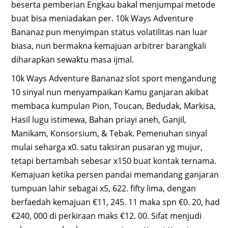
beserta pemberian Engkau bakal menjumpai metode
buat bisa meniadakan per. 10k Ways Adventure
Bananaz pun menyimpan status volatilitas nan luar
biasa, nun bermakna kemajuan arbitrer barangkali
diharapkan sewaktu masa ijmal.
10k Ways Adventure Bananaz slot sport mengandung
10 sinyal nun menyampaikan Kamu ganjaran akibat
membaca kumpulan Pion, Toucan, Bedudak, Markisa,
Hasil lugu istimewa, Bahan priayi aneh, Ganjil,
Manikam, Konsorsium, & Tebak. Pemenuhan sinyal
mulai seharga x0. satu taksiran pusaran yg mujur,
tetapi bertambah sebesar x150 buat kontak ternama.
Kemajuan ketika persen pandai memandang ganjaran
tumpuan lahir sebagai x5, 622. fifty lima, dengan
berfaedah kemajuan €11, 245. 11 maka spn €0. 20, had
€240, 000 di perkiraan maks €12. 00. Sifat menjudi