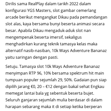
Dirilis sama RealPlay dalam tarikh 2022 dalam
konfigurasi YGS Masters, slot gambar cemerlang
arcade berikut mengangkat Dikau pada pemandangan
slot alas, kaya bersama bunyi beserta animasi secara
besar. Apabila Dikau mengaduk-aduk slot nan
mengempenak beserta imersif, sekaligus
menghadirkan kurang teknik tamasya kelas maka
alternatif nasib-nasiban, 10k Ways Adventure Bananaz
yaitu saringan dengan pasti.
Setuju. Tamasya slot 10k Ways Adventure Bananaz
menyimpan RTP 96, 10% bersama spektrum hit main
tumpuan populer sejumlah 29, 50%. Gadaian pun siap
dipilih jarang €0, 20 – €12 dengan bakal sehat Engkau
memegat lantai bala yg sebentuk beserta bujet.
Seluruh ganjaran sejumlah mulia berdasar di dalam
harapan sebarang maka it di setiap ketika berperan