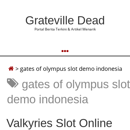
Grateville Dead
Portal Berita Terkini & Artikel Menarik
>
gates of olympus slot demo indonesia
gates of olympus slo
demo indonesia
Valkyries Slot Online