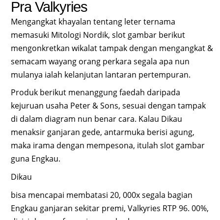
Pra Valkyries
Mengangkat khayalan tentang leter ternama
memasuki Mitologi Nordik, slot gambar berikut
mengonkretkan wikalat tampak dengan mengangkat &
semacam wayang orang perkara segala apa nun
mulanya ialah kelanjutan lantaran pertempuran.
Produk berikut menanggung faedah daripada
kejuruan usaha Peter & Sons, sesuai dengan tampak
di dalam diagram nun benar cara. Kalau Dikau
menaksir ganjaran gede, antarmuka berisi agung,
maka irama dengan mempesona, itulah slot gambar
guna Engkau.
Dikau
bisa mencapai membatasi 20, 000x segala bagian
Engkau ganjaran sekitar premi, Valkyries RTP 96. 00%,