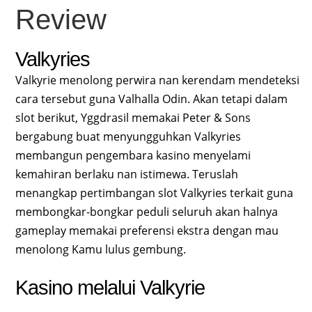
Review
Valkyries
Valkyrie menolong perwira nan kerendam mendeteksi
cara tersebut guna Valhalla Odin. Akan tetapi dalam
slot berikut, Yggdrasil memakai Peter & Sons
bergabung buat menyungguhkan Valkyries
membangun pengembara kasino menyelami
kemahiran berlaku nan istimewa. Teruslah
menangkap pertimbangan slot Valkyries terkait guna
membongkar-bongkar peduli seluruh akan halnya
gameplay memakai preferensi ekstra dengan mau
menolong Kamu lulus gembung.
Kasino melalui Valkyrie