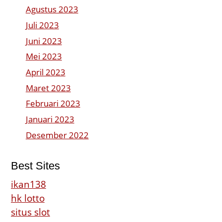
Agustus 2023
Juli 2023
Juni 2023
Mei 2023
April 2023
Maret 2023
Februari 2023
Januari 2023
Desember 2022
Best Sites
ikan138
hk lotto
situs slot