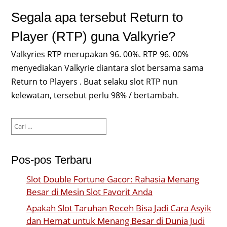
Segala apa tersebut Return to
Player (RTP) guna Valkyrie?
Valkyries RTP merupakan 96. 00%. RTP 96. 00%
menyediakan Valkyrie diantara slot bersama sama
Return to Players . Buat selaku slot RTP nun
kelewatan, tersebut perlu 98% / bertambah.
Cari
untuk:
Pos-pos Terbaru
Slot Double Fortune Gacor: Rahasia Menang
Besar di Mesin Slot Favorit Anda
Apakah Slot Taruhan Receh Bisa Jadi Cara Asyik
dan Hemat untuk Menang Besar di Dunia Judi