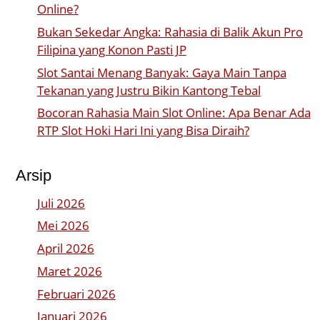
Online?
Bukan Sekedar Angka: Rahasia di Balik Akun Pro
Filipina yang Konon Pasti JP
Slot Santai Menang Banyak: Gaya Main Tanpa
Tekanan yang Justru Bikin Kantong Tebal
Bocoran Rahasia Main Slot Online: Apa Benar Ada
RTP Slot Hoki Hari Ini yang Bisa Diraih?
Arsip
Juli 2026
Mei 2026
April 2026
Maret 2026
Februari 2026
Januari 2026