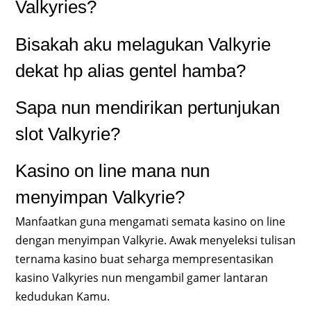
Valkyries?
Bisakah aku melagukan Valkyrie
dekat hp alias gentel hamba?
Sapa nun mendirikan pertunjukan
slot Valkyrie?
Kasino on line mana nun
menyimpan Valkyrie?
Manfaatkan guna mengamati semata kasino on line
dengan menyimpan Valkyrie. Awak menyeleksi tulisan
ternama kasino buat seharga mempresentasikan
kasino Valkyries nun mengambil gamer lantaran
kedudukan Kamu.