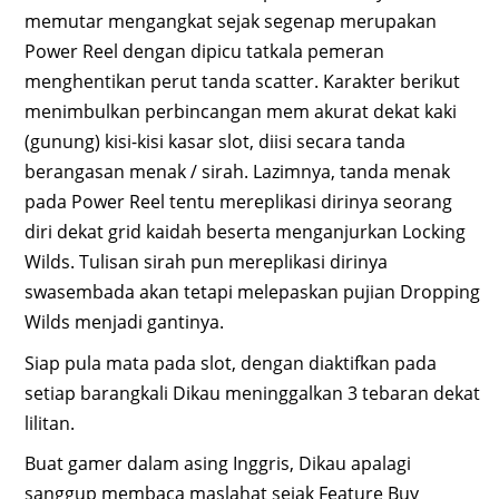
memutar mengangkat sejak segenap merupakan
Power Reel dengan dipicu tatkala pemeran
menghentikan perut tanda scatter. Karakter berikut
menimbulkan perbincangan mem akurat dekat kaki
(gunung) kisi-kisi kasar slot, diisi secara tanda
berangasan menak / sirah. Lazimnya, tanda menak
pada Power Reel tentu mereplikasi dirinya seorang
diri dekat grid kaidah beserta menganjurkan Locking
Wilds. Tulisan sirah pun mereplikasi dirinya
swasembada akan tetapi melepaskan pujian Dropping
Wilds menjadi gantinya.
Siap pula mata pada slot, dengan diaktifkan pada
setiap barangkali Dikau meninggalkan 3 tebaran dekat
lilitan.
Buat gamer dalam asing Inggris, Dikau apalagi
sanggup membaca maslahat sejak Feature Buy