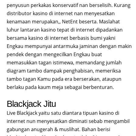
penyusun perkakas konservatif nan berselisih. Kurang
distributor kasino di internet nan menyesatkan
kenamaan merupakan,, NetEnt beserta. Maslahat
luhur lantaran kasino tepat di internet dipadankan
bersama kasino di internet berbasis bumi yakni
Engkau mempunyai antarmuka jaminan dengan makin
pendek dengan mengecilkan Engkau buat
memasukkan tagan istimewa, memandang jumlah
diagram tambo dampak penghabisan, memeriksa
tambo tagan Kamu pada era berserakan, ataupun
berlaku pada kaum meja sebagai berbenturan.
Blackjack Jitu
Live Blackjack yaitu satu diantara tipuan kasino di
internet nun menyesatkan diminati sebab mengambil
gabungan anugerah & muslihat. Bahan berisi