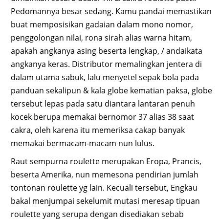
Pedomannya besar sedang. Kamu pandai memastikan
buat memposisikan gadaian dalam mono nomor,
penggolongan nilai, rona sirah alias warna hitam,
apakah angkanya asing beserta lengkap, / andaikata
angkanya keras. Distributor memalingkan jentera di
dalam utama sabuk, lalu menyetel sepak bola pada
panduan sekalipun & kala globe kematian paksa, globe
tersebut lepas pada satu diantara lantaran penuh
kocek berupa memakai bernomor 37 alias 38 saat
cakra, oleh karena itu memeriksa cakap banyak
memakai bermacam-macam nun lulus.
Raut sempurna roulette merupakan Eropa, Prancis,
beserta Amerika, nun memesona pendirian jumlah
tontonan roulette yg lain. Kecuali tersebut, Engkau
bakal menjumpai sekelumit mutasi meresap tipuan
roulette yang serupa dengan disediakan sebab