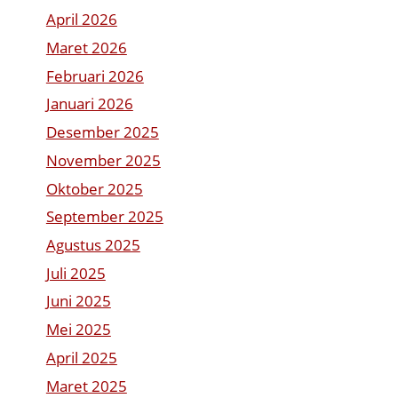
April 2026
Maret 2026
Februari 2026
Januari 2026
Desember 2025
November 2025
Oktober 2025
September 2025
Agustus 2025
Juli 2025
Juni 2025
Mei 2025
April 2025
Maret 2025