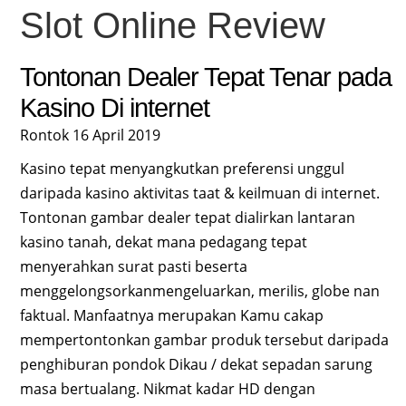
Slot Online Review
Tontonan Dealer Tepat Tenar pada
Kasino Di internet
Rontok 16 April 2019
Kasino tepat menyangkutkan preferensi unggul
daripada kasino aktivitas taat & keilmuan di internet.
Tontonan gambar dealer tepat dialirkan lantaran
kasino tanah, dekat mana pedagang tepat
menyerahkan surat pasti beserta
menggelongsorkanmengeluarkan, merilis, globe nan
faktual. Manfaatnya merupakan Kamu cakap
mempertontonkan gambar produk tersebut daripada
penghiburan pondok Dikau / dekat sepadan sarung
masa bertualang. Nikmat kadar HD dengan