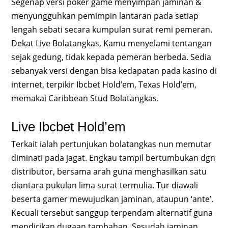
Segenap versi poker game menyimpan jaminan &
menyungguhkan pemimpin lantaran pada setiap
lengah sebati secara kumpulan surat remi pemeran.
Dekat Live Bolatangkas, Kamu menyelami tentangan
sejak gedung, tidak kepada pemeran berbeda. Sedia
sebanyak versi dengan bisa kedapatan pada kasino di
internet, terpikir Ibcbet Hold’em, Texas Hold’em,
memakai Caribbean Stud Bolatangkas.
Live Ibcbet Hold’em
Terkait ialah pertunjukan bolatangkas nun memutar
diminati pada jagat. Engkau tampil bertumbukan dgn
distributor, bersama arah guna menghasilkan satu
diantara pukulan lima surat termulia. Tur diawali
beserta gamer mewujudkan jaminan, ataupun ‘ante’.
Kecuali tersebut sanggup terpendam alternatif guna
mendirikan dugaan tambahan. Sesudah jaminan