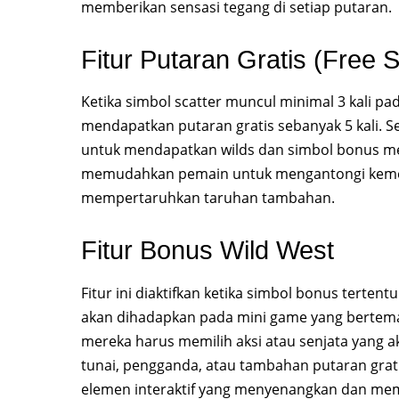
memberikan sensasi tegang di setiap putaran.
Fitur Putaran Gratis (Free 
Ketika simbol scatter muncul minimal 3 kali p
mendapatkan putaran gratis sebanyak 5 kali. Sel
untuk mendapatkan wilds dan simbol bonus men
memudahkan pemain untuk mengantongi keme
mempertaruhkan taruhan tambahan.
Fitur Bonus Wild West
Fitur ini diaktifkan ketika simbol bonus terten
akan dihadapkan pada mini game yang bertema
mereka harus memilih aksi atau senjata yang 
tunai, pengganda, atau tambahan putaran grat
elemen interaktif yang menyenangkan dan me