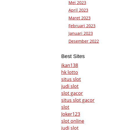
Mei 2023
April 2023
Maret 2023
Februari 2023
Januari 2023
Desember 2022
Best Sites
ikan138
hk lotto
situs slot
judi slot
slot gacor
situs slot gacor
slot
Joker123
slot online
judi slot