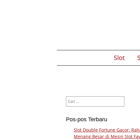
Slot
S
Cari
untuk:
Pos-pos Terbaru
Slot Double Fortune Gacor: Rah
Menang Besar di Mesin Slot Fav