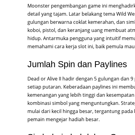
Moonster pengembangan game ini menghadirkan
detail yang tajam. Latar belakang tema Wild W
gulungan berwarna coklat kemerahan, dan simbo
koboi, pistol, dan keranjang uang membuat a
hidup. Antarmuka pengguna yang intuitif me
memahami cara kerja slot ini, baik pemula mau
Jumlah Spin dan Paylines
Dead or Alive II hadir dengan 5 gulungan dan 9 
setiap putaran. Keberadaan paylines ini mem
kemenangan yang lebih tinggi dan kesempata
kombinasi simbol yang menguntungkan. Strateg
mulai dari kecil hingga besar, tergantung pad
pemain mengejar hadiah besar.