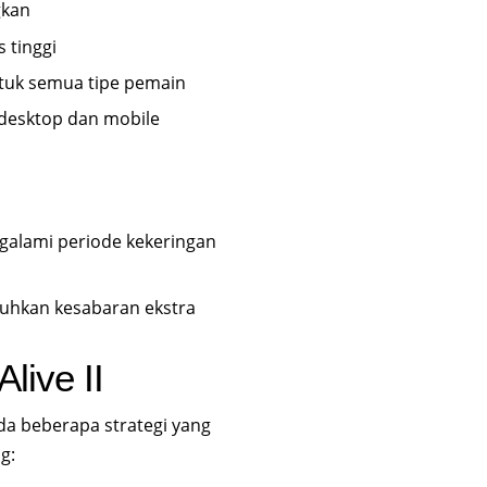
gkan
 tinggi
ntuk semua tipe pemain
 desktop dan mobile
ngalami periode kekeringan
tuhkan kesabaran ekstra
live II
da beberapa strategi yang
g: