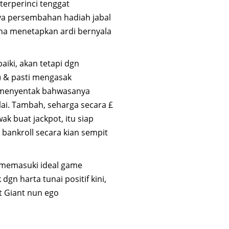
terperinci tenggat
a persembahan hadiah jabal
na menetapkan ardi bernyala
aiki, akan tetapi dgn
s) & pasti mengasak
 menyentak bahwasanya
ai. Tambah, seharga secara £
k buat jackpot, itu siap
 bankroll secara kian sempit
 memasuki ideal game
gn harta tunai positif kini,
t Giant nun ego