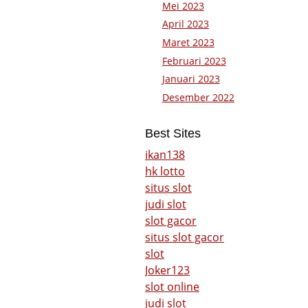
Mei 2023
April 2023
Maret 2023
Februari 2023
Januari 2023
Desember 2022
Best Sites
ikan138
hk lotto
situs slot
judi slot
slot gacor
situs slot gacor
slot
Joker123
slot online
judi slot