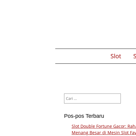
Slot
S
Cari
untuk:
Pos-pos Terbaru
Slot Double Fortune Gacor: Rah
Menang Besar di Mesin Slot Fav