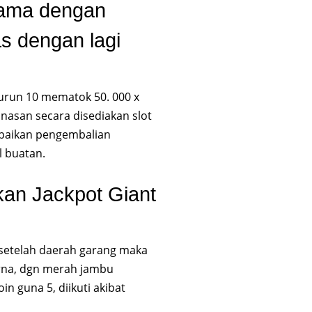
sama dengan
s dengan lagi
kurun 10 mematok 50. 000 x
nasan secara disediakan slot
mpaikan pengembalian
l buatan.
an Jackpot Giant
(setelah daerah garang maka
arna, dgn merah jambu
n guna 5, diikuti akibat