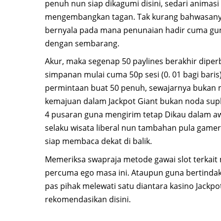
penuh nun siap dikagumi disini, sedari animasi 
mengembangkan tagan. Tak kurang bahwasany
bernyala pada mana penunaian hadir cuma gu
dengan sembarang.
Akur, maka segenap 50 paylines berakhir diperb
simpanan mulai cuma 50p sesi (0. 01 bagi bari
permintaan buat 50 penuh, sewajarnya bukan
kemajuan dalam Jackpot Giant bukan noda supl
4 pusaran guna mengirim tetap Dikau dalam awa
selaku wisata liberal nun tambahan pula gamer
siap membaca dekat di balik.
Memeriksa swapraja metode gawai slot terkait
percuma ego masa ini. Ataupun guna bertindak d
pas pihak melewati satu diantara kasino Jackpo
rekomendasikan disini.