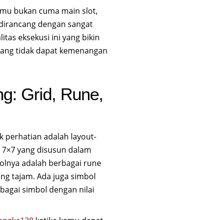
amu bukan cuma main slot,
dirancang dengan sangat
itas eksekusi ini yang bikin
dang tidak dapat kemenangan
: Grid, Rune,
 perhatian adalah layout-
d 7×7 yang disusun dalam
bolnya adalah berbagai rune
ang tajam. Ada juga simbol
ebagai simbol dengan nilai