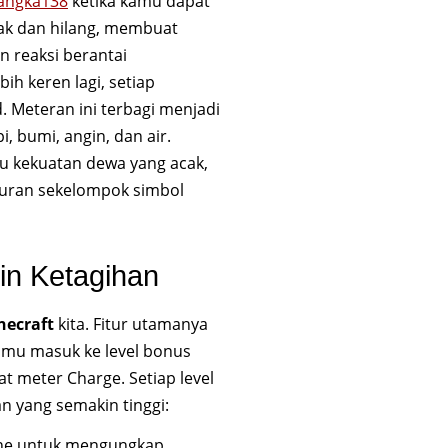
angka138
ketika kamu dapat
ak dan hilang, membuat
an reaksi berantai
ih keren lagi, setiap
. Meteran ini terbagi menjadi
, bumi, angin, dan air.
u kekuatan dewa yang acak,
ncuran sekelompok simbol
in Ketagihan
necraft
kita. Fitur utamanya
Kamu masuk ke level bonus
 meter Charge. Setiap level
n yang semakin tinggi:
rune untuk mengungkap