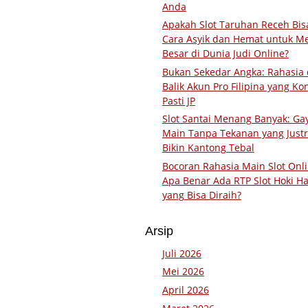
Anda
Apakah Slot Taruhan Receh Bisa
Cara Asyik dan Hemat untuk M
Besar di Dunia Judi Online?
Bukan Sekedar Angka: Rahasia 
Balik Akun Pro Filipina yang Ko
Pasti JP
Slot Santai Menang Banyak: Ga
Main Tanpa Tekanan yang Just
Bikin Kantong Tebal
Bocoran Rahasia Main Slot Onli
Apa Benar Ada RTP Slot Hoki Har
yang Bisa Diraih?
Arsip
Juli 2026
Mei 2026
April 2026