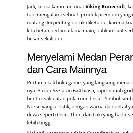
Jadi, ketika kamu memuat
Viking Runecraft
, k
tapi mengalami sebuah produk premium yang 
matang. Ini penting untuk diketahui, karena kual
kita betah berlama-lama main, bahkan saat se
besar sekalipun.
Menyelami Medan Perang
dan Cara Mainnya
Pertama kali buka game, yang langsung menarik
nya. Bukan 5×3 atau 6×4 biasa, tapi sebuah gri
bentuk salib atau pola rune besar. Simbol-sim
Norse yang artistik, dengan warna dan detail y
dewa seperti Odin, Thor, dan Loki yang hadir s
lebih tinggi.