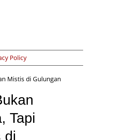
acy Policy
an Mistis di Gulungan
 Bukan
, Tapi
 di