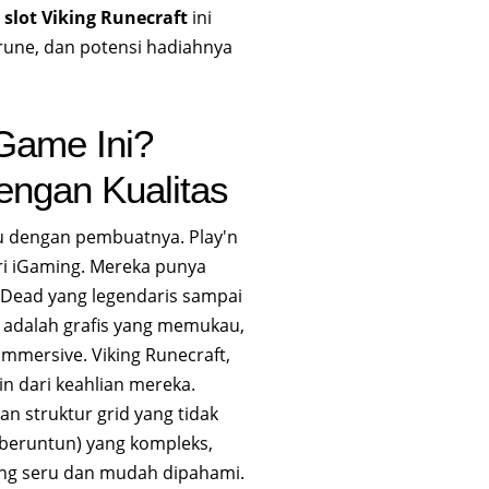
 slot Viking Runecraft
ini
 rune, dan potensi hadiahnya
Game Ini?
engan Kualitas
u dengan pembuatnya. Play'n
tri iGaming. Mereka punya
f Dead yang legendaris sampai
 adalah grafis yang memukau,
immersive. Viking Runecraft,
ain dari keahlian mereka.
n struktur grid yang tidak
 beruntun) yang kompleks,
ng seru dan mudah dipahami.