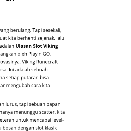
ang berulang. Tapi sesekali,
 kita berhenti sejenak, lalu
 adalah
Ulasan Slot Viking
bangkan oleh Play'n GO,
ovasinya, Viking Runecraft
a. Ini adalah sebuah
na setiap putaran bisa
nar mengubah cara kita
an lurus, tapi sebuah papan
hanya menunggu scatter, kita
teran untuk mencapai level-
 bosan dengan slot klasik