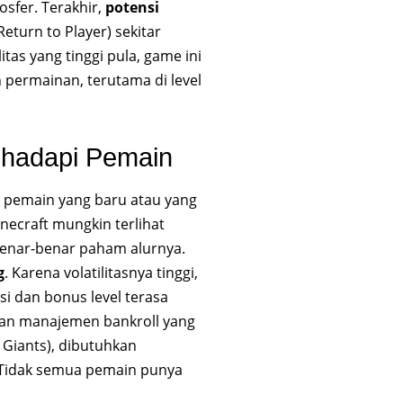
sfer. Terakhir,
potensi
eturn to Player) sekitar
itas yang tinggi pula, game ini
ermainan, terutama di level
ihadapi Pemain
i pemain yang baru atau yang
unecraft mungkin terlihat
benar-benar paham alurnya.
g
. Karena volatilitasnya tinggi,
si dan bonus level terasa
 dan manajemen bankroll yang
e Giants), dibutuhkan
. Tidak semua pemain punya