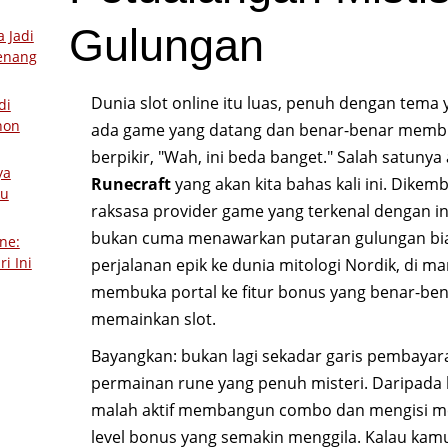
Gulungan
 Jadi
enang
Dunia slot online itu luas, penuh dengan tema y
di
non
ada game yang datang dan benar-benar membuat
berpikir, "Wah, ini beda banget." Salah satunya
ya
Runecraft
yang akan kita bahas kali ini. Dikem
ru
raksasa provider game yang terkenal dengan in
bukan cuma menawarkan putaran gulungan bias
ne:
i Ini
perjalanan epik ke dunia mitologi Nordik, di ma
membuka portal ke fitur bonus yang benar-be
memainkan slot.
Bayangkan: bukan lagi sekadar garis pembayar
permainan rune yang penuh misteri. Daripada 
malah aktif membangun combo dan mengisi me
level bonus yang semakin menggila. Kalau kamu