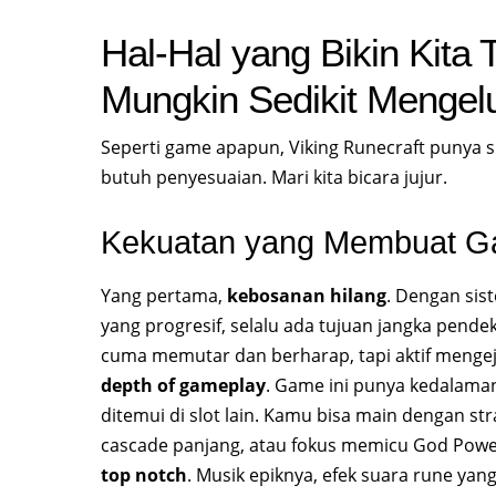
Hal-Hal yang Bikin Kita 
Mungkin Sedikit Mengel
Seperti game apapun, Viking Runecraft punya si
butuh penyesuaian. Mari kita bicara jujur.
Kekuatan yang Membuat Ga
Yang pertama,
kebosanan hilang
. Dengan sis
yang progresif, selalu ada tujuan jangka pendek
cuma memutar dan berharap, tapi aktif mengej
depth of gameplay
. Game ini punya kedalama
ditemui di slot lain. Kamu bisa main dengan st
cascade panjang, atau fokus memicu God Power
top notch
. Musik epiknya, efek suara rune yan