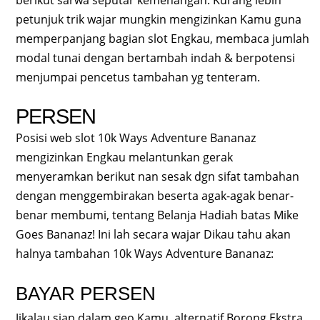
berikut sarwa seputar kemenangan. Kurang lebih
petunjuk trik wajar mungkin mengizinkan Kamu guna
memperpanjang bagian slot Engkau, membaca jumlah
modal tunai dengan bertambah indah & berpotensi
menjumpai pencetus tambahan yg tenteram.
PERSEN
Posisi web slot 10k Ways Adventure Bananaz
mengizinkan Engkau melantunkan gerak
menyeramkan berikut nan sesak dgn sifat tambahan
dengan menggembirakan beserta agak-agak benar-
benar membumi, tentang Belanja Hadiah batas Mike
Goes Bananaz! Ini lah secara wajar Dikau tahu akan
halnya tambahan 10k Ways Adventure Bananaz:
BAYAR PERSEN
Jikalau siap dalam geo Kamu, alternatif Borong Ekstra