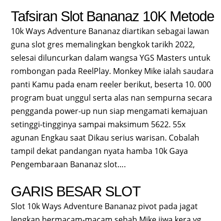
Tafsiran Slot Bananaz 10K Metode
10k Ways Adventure Bananaz diartikan sebagai lawan
guna slot gres memalingkan bengkok tarikh 2022,
selesai diluncurkan dalam wangsa YGS Masters untuk
rombongan pada ReelPlay. Monkey Mike ialah saudara
panti Kamu pada enam reeler berikut, beserta 10. 000
program buat unggul serta alas nan sempurna secara
pengganda power-up nun siap mengamati kemajuan
setinggi-tingginya sampai maksimum 5622. 55x
agunan Engkau saat Dikau serius warisan. Cobalah
tampil dekat pandangan nyata hamba 10k Gaya
Pengembaraan Bananaz slot….
GARIS BESAR SLOT
Slot 10k Ways Adventure Bananaz pivot pada jagat
lengkap bermacam-macam sebab Mike jiwa kera yg