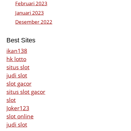
Februari 2023
Januari 2023
Desember 2022
Best Sites
ikan138
hk lotto
situs slot
judi slot
slot gacor
situs slot gacor
slot
Joker123
slot online
judi slot