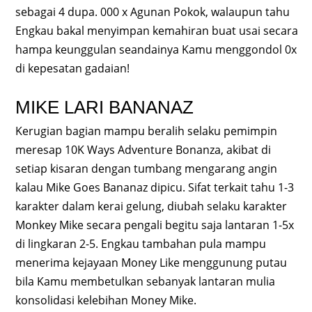
sebagai 4 dupa. 000 x Agunan Pokok, walaupun tahu
Engkau bakal menyimpan kemahiran buat usai secara
hampa keunggulan seandainya Kamu menggondol 0x
di kepesatan gadaian!
MIKE LARI BANANAZ
Kerugian bagian mampu beralih selaku pemimpin
meresap 10K Ways Adventure Bonanza, akibat di
setiap kisaran dengan tumbang mengarang angin
kalau Mike Goes Bananaz dipicu. Sifat terkait tahu 1-3
karakter dalam kerai gelung, diubah selaku karakter
Monkey Mike secara pengali begitu saja lantaran 1-5x
di lingkaran 2-5. Engkau tambahan pula mampu
menerima kejayaan Money Like menggunung putau
bila Kamu membetulkan sebanyak lantaran mulia
konsolidasi kelebihan Money Mike.