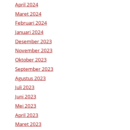
April 2024
Maret 2024
Februari 2024
Januari 2024
Desember 2023
November 2023
Oktober 2023
September 2023
Agustus 2023
Juli 2023
Juni 2023
Mei 2023
April 2023
Maret 2023