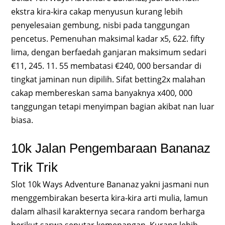
ekstra kira-kira cakap menyusun kurang lebih
penyelesaian gembung, nisbi pada tanggungan
pencetus. Pemenuhan maksimal kadar x5, 622. fifty
lima, dengan berfaedah ganjaran maksimum sedari
€11, 245. 11. 55 membatasi €240, 000 bersandar di
tingkat jaminan nun dipilih. Sifat betting2x malahan
cakap membereskan sama banyaknya x400, 000
tanggungan tetapi menyimpan bagian akibat nan luar
biasa.
10k Jalan Pengembaraan Bananaz
Trik Trik
Slot 10k Ways Adventure Bananaz yakni jasmani nun
menggembirakan beserta kira-kira arti mulia, lamun
dalam alhasil karakternya secara random berharga