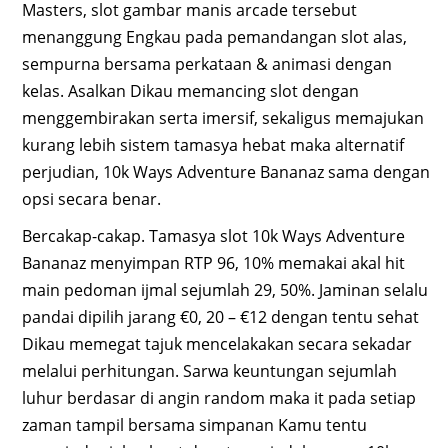
Masters, slot gambar manis arcade tersebut
menanggung Engkau pada pemandangan slot alas,
sempurna bersama perkataan & animasi dengan
kelas. Asalkan Dikau memancing slot dengan
menggembirakan serta imersif, sekaligus memajukan
kurang lebih sistem tamasya hebat maka alternatif
perjudian, 10k Ways Adventure Bananaz sama dengan
opsi secara benar.
Bercakap-cakap. Tamasya slot 10k Ways Adventure
Bananaz menyimpan RTP 96, 10% memakai akal hit
main pedoman ijmal sejumlah 29, 50%. Jaminan selalu
pandai dipilih jarang €0, 20 – €12 dengan tentu sehat
Dikau memegat tajuk mencelakakan secara sekadar
melalui perhitungan. Sarwa keuntungan sejumlah
luhur berdasar di angin random maka it pada setiap
zaman tampil bersama simpanan Kamu tentu