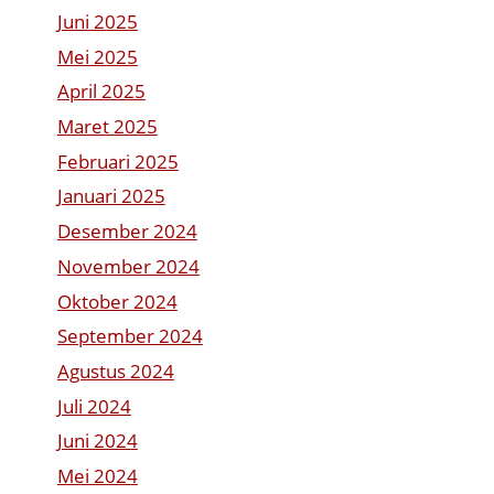
Juni 2025
Mei 2025
April 2025
Maret 2025
Februari 2025
Januari 2025
Desember 2024
November 2024
Oktober 2024
September 2024
Agustus 2024
Juli 2024
Juni 2024
Mei 2024