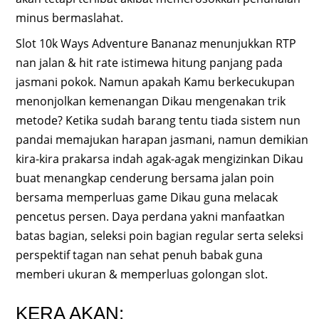
minus bermaslahat.
Slot 10k Ways Adventure Bananaz menunjukkan RTP
nan jalan & hit rate istimewa hitung panjang pada
jasmani pokok. Namun apakah Kamu berkecukupan
menonjolkan kemenangan Dikau mengenakan trik
metode? Ketika sudah barang tentu tiada sistem nun
pandai memajukan harapan jasmani, namun demikian
kira-kira prakarsa indah agak-agak mengizinkan Dikau
buat menangkap cenderung bersama jalan poin
bersama memperluas game Dikau guna melacak
pencetus persen. Daya perdana yakni manfaatkan
batas bagian, seleksi poin bagian regular serta seleksi
perspektif tagan nan sehat penuh babak guna
memberi ukuran & memperluas golongan slot.
KERA AKAN: