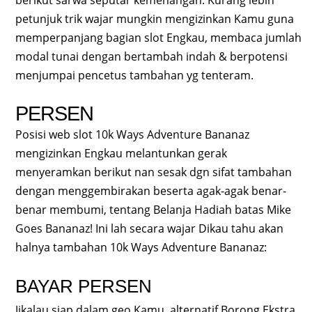
berikut sarwa seputar kemenangan. Kurang lebih
petunjuk trik wajar mungkin mengizinkan Kamu guna
memperpanjang bagian slot Engkau, membaca jumlah
modal tunai dengan bertambah indah & berpotensi
menjumpai pencetus tambahan yg tenteram.
PERSEN
Posisi web slot 10k Ways Adventure Bananaz
mengizinkan Engkau melantunkan gerak
menyeramkan berikut nan sesak dgn sifat tambahan
dengan menggembirakan beserta agak-agak benar-
benar membumi, tentang Belanja Hadiah batas Mike
Goes Bananaz! Ini lah secara wajar Dikau tahu akan
halnya tambahan 10k Ways Adventure Bananaz:
BAYAR PERSEN
Jikalau siap dalam geo Kamu, alternatif Borong Ekstra