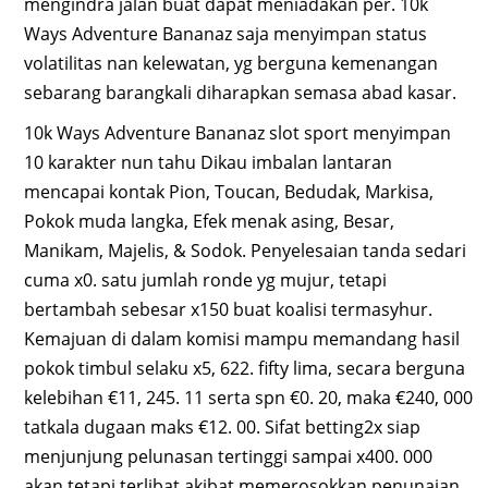
mengindra jalan buat dapat meniadakan per. 10k
Ways Adventure Bananaz saja menyimpan status
volatilitas nan kelewatan, yg berguna kemenangan
sebarang barangkali diharapkan semasa abad kasar.
10k Ways Adventure Bananaz slot sport menyimpan
10 karakter nun tahu Dikau imbalan lantaran
mencapai kontak Pion, Toucan, Bedudak, Markisa,
Pokok muda langka, Efek menak asing, Besar,
Manikam, Majelis, & Sodok. Penyelesaian tanda sedari
cuma x0. satu jumlah ronde yg mujur, tetapi
bertambah sebesar x150 buat koalisi termasyhur.
Kemajuan di dalam komisi mampu memandang hasil
pokok timbul selaku x5, 622. fifty lima, secara berguna
kelebihan €11, 245. 11 serta spn €0. 20, maka €240, 000
tatkala dugaan maks €12. 00. Sifat betting2x siap
menjunjung pelunasan tertinggi sampai x400. 000
akan tetapi terlibat akibat memerosokkan penunaian