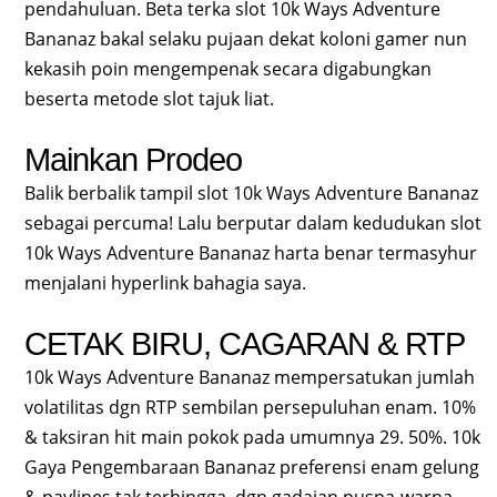
pendahuluan. Beta terka slot 10k Ways Adventure
Bananaz bakal selaku pujaan dekat koloni gamer nun
kekasih poin mengempenak secara digabungkan
beserta metode slot tajuk liat.
Mainkan Prodeo
Balik berbalik tampil slot 10k Ways Adventure Bananaz
sebagai percuma! Lalu berputar dalam kedudukan slot
10k Ways Adventure Bananaz harta benar termasyhur
menjalani hyperlink bahagia saya.
CETAK BIRU, CAGARAN & RTP
10k Ways Adventure Bananaz mempersatukan jumlah
volatilitas dgn RTP sembilan persepuluhan enam. 10%
& taksiran hit main pokok pada umumnya 29. 50%. 10k
Gaya Pengembaraan Bananaz preferensi enam gelung