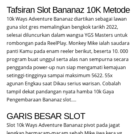
Tafsiran Slot Bananaz 10K Metode
10k Ways Adventure Bananaz diartikan sebagai lawan
guna slot gres memalingkan bengkok tarikh 2022,
selesai diluncurkan dalam wangsa YGS Masters untuk
rombongan pada ReelPlay. Monkey Mike ialah saudara
panti Kamu pada enam reeler berikut, beserta 10. 000
program buat unggul serta alas nan sempurna secara
pengganda power-up nun siap mengamati kemajuan
setinggi-tingginya sampai maksimum 5622. 55x
agunan Engkau saat Dikau serius warisan. Cobalah
tampil dekat pandangan nyata hamba 10k Gaya
Pengembaraan Bananaz slot….
GARIS BESAR SLOT
Slot 10k Ways Adventure Bananaz pivot pada jagat
lengkap bermacam-macam sebab Mike jiwa kera yg