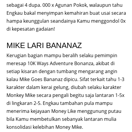
sebagai 4 dupa. 000 x Agunan Pokok, walaupun tahu
Engkau bakal menyimpan kemahiran buat usai secara
hampa keunggulan seandainya Kamu menggondol 0x
di kepesatan gadaian!
MIKE LARI BANANAZ
Kerugian bagian mampu beralih selaku pemimpin
meresap 10K Ways Adventure Bonanza, akibat di
setiap kisaran dengan tumbang mengarang angin
kalau Mike Goes Bananaz dipicu. Sifat terkait tahu 1-3
karakter dalam kerai gelung, diubah selaku karakter
Monkey Mike secara pengali begitu saja lantaran 1-5x
di lingkaran 2-5. Engkau tambahan pula mampu
menerima kejayaan Money Like menggunung putau
bila Kamu membetulkan sebanyak lantaran mulia
konsolidasi kelebihan Money Mike.